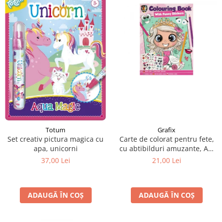
Grafix
Totum
Carte de colorat pentru fete,
Set creativ pictura magica cu
cu abtibilduri amuzante, A4,
apa, unicorni
24 pagini
21,00 Lei
37,00 Lei
ADAUGĂ ÎN COȘ
ADAUGĂ ÎN COȘ