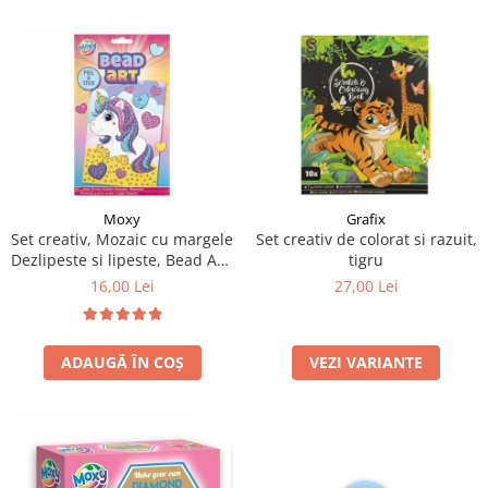
Moxy
Grafix
Set creativ, Mozaic cu margele
Set creativ de colorat si razuit,
Dezlipeste si lipeste, Bead Art,
tigru
unicorn, A5
16,00 Lei
27,00 Lei
ADAUGĂ ÎN COȘ
VEZI VARIANTE