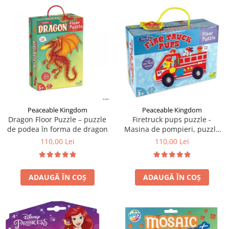
Peaceable Kingdom
Peaceable Kingdom
Dragon Floor Puzzle – puzzle
Firetruck pups puzzle -
de podea în forma de dragon
Masina de pompieri, puzzle
mare de podea
110,00 Lei
110,00 Lei
ADAUGĂ ÎN COȘ
ADAUGĂ ÎN COȘ