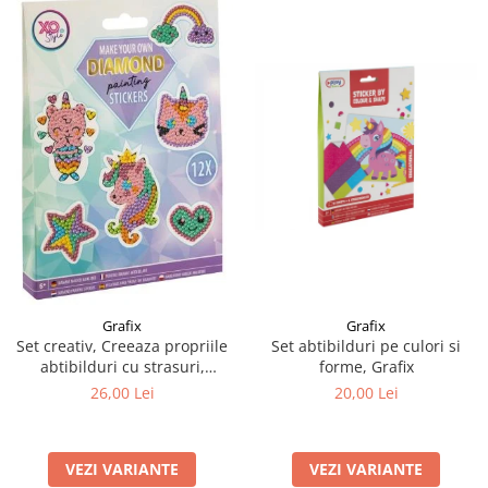
Grafix
Grafix
Set creativ, Creeaza propriile
Set abtibilduri pe culori si
abtibilduri cu strasuri,
forme, Grafix
Diamond paint stickers, Grafix
26,00 Lei
20,00 Lei
VEZI VARIANTE
VEZI VARIANTE