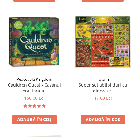
Totum
Peaceable Kingdom
Super set abtibilduri cu
Cauldron Quest - Cazanul
dinozauri
vrajitorului
47,00 Lei
150,00 Lei
ADAUGĂ ÎN COȘ
ADAUGĂ ÎN COȘ