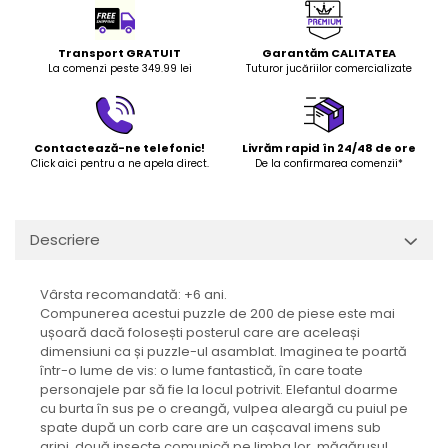
LEGO Art
LEGO Creator Expert
Transport GRATUIT
Garantăm CALITATEA
La comenzi peste 349.99 lei
Tuturor jucăriilor comercializate
LEGO Architecture
LEGO Ideas
LEGO Speed Champions
Contactează-ne telefonic!
Livrăm rapid în 24/48 de ore
Click aici pentru a ne apela direct.
De la confirmarea comenzii*
Descriere
Vârsta recomandată: +6 ani.
Compunerea acestui puzzle de 200 de piese este mai
ușoară dacă folosești posterul care are aceleași
dimensiuni ca și puzzle-ul asamblat. Imaginea te poartă
într-o lume de vis: o lume fantastică, în care toate
personajele par să fie la locul potrivit. Elefantul doarme
cu burta în sus pe o creangă, vulpea aleargă cu puiul pe
spate după un corb care are un cașcaval imens sub
aripi, două insecte comunică pe limba lor, măgărușul