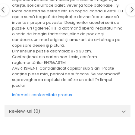
citește, șoricelul face balet, veverița face balonașe… Și
toate acestea se petrec intr-un copac, copacul vieții. Cu
așa o sursă bogată de inspirație devine foarte ușor să
inventezi propria poveste! Designerilor acestei serii de
puzzle-uri (galerie) li s-a dat mână liberă, rezultatul fiind
o serie de imagini fantastice, pline de poezie și
candoare, un mod original și amuzant de a-i atrage pe
copii spre desen şi pictură.
Dimensiune puzzle asamblat: 97 x 33 cm.
Confecționat din carton non-toxic, conform
reglementărilor EN71&ASTM.
AVERTISMENT: Contraindicat copiilor sub 3 ani! Poate
conține piese mici, pericol de sufocare. Se recomandă
supravegherea copilului de către un adult în timpul
jocului.
Informatii conformitate produs
Review-uri
(0)