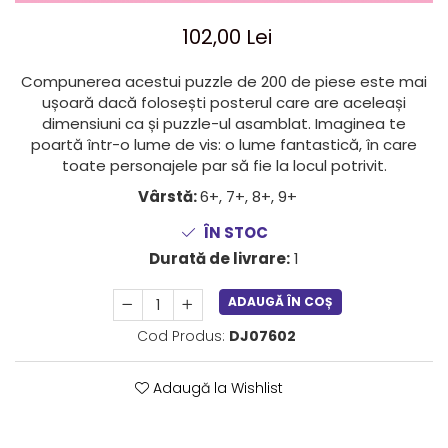
Jocuri cu unicorni
Jucării de baie
LEGO Creator
Jocuri educative pentru
Jocuri cu dinozauri
Jucării de pluș
LEGO Friends
102,00 Lei
școală/grădiniță
LEGO Ninjago
Agende
Compunerea acestui puzzle de 200 de piese este mai
LEGO Minecraft
ușoară dacă folosești posterul care are aceleași
Cărţi de colorat, activități, apa
dimensiuni ca și puzzle-ul asamblat. Imaginea te
LEGO DREAMZzz
Accesorii diverse
poartă într-o lume de vis: o lume fantastică, în care
LEGO Star Wars
toate personajele par să fie la locul potrivit.
LEGO Gabby s Dollhouse
Vârstă:
6+, 7+, 8+, 9+
LEGO Harry Potter
ÎN STOC
LEGO Marvel Super Heroes
Durată de livrare:
1
LEGO Super Heroes DC
ADAUGĂ ÎN COȘ
LEGO Super Mario
Cod Produs:
DJ07602
LEGO Jurassic World
LEGO Sonic the Hedgehog
Adaugă la Wishlist
LEGO Wicked
LEGO Animal Crossing