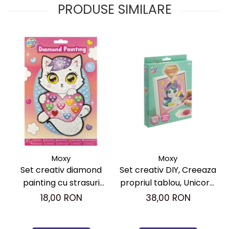
PRODUSE SIMILARE
Moxy
Moxy
Set creativ DIY, Creeaza
Set creativ diamond
propriul tablou, Unicorn,
painting cu strasuri
Moxy
mari, A5
38,00 RON
18,00 RON