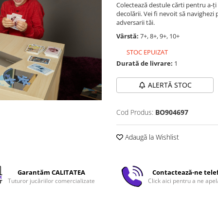
Colectează destule cărti pentru a-ț
decolării. Vei fi nevoit să navighezi
adversarii tăi.
Vârstă:
7+, 8+, 9+, 10+
STOC EPUIZAT
Durată de livrare:
1
ALERTĂ STOC
Cod Produs:
BO904697
Adaugă la Wishlist
Garantăm CALITATEA
Contactează-ne tele
Tuturor jucăriilor comercializate
Click aici pentru a ne apel