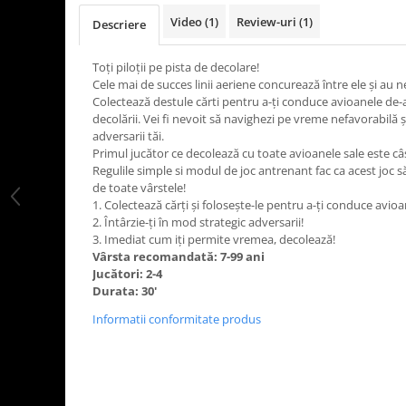
LEGO Art
Video
(1)
Review-uri
(1)
Descriere
LEGO Creator Expert
Toți piloții pe pista de decolare!
LEGO Architecture
Cele mai de succes linii aeriene concurează între ele și au n
LEGO Ideas
Colectează destule cărti pentru a-ți conduce avioanele de-a
decolării. Vei fi nevoit să navighezi pe vreme nefavorabilă și
LEGO Speed Champions
adversarii tăi.
Primul jucător ce decolează cu toate avioanele sale este câș
Regulile simple si modul de joc antrenant fac ca acest joc 
de toate vârstele!
1. Colectează cărți și folosește-le pentru a-ți conduce avioa
2. Întârzie-ți în mod strategic adversarii!
3. Imediat cum iți permite vremea, decolează!
Vârsta recomandată: 7-99 ani
Jucători: 2-4
Durata: 30'
Informatii conformitate produs