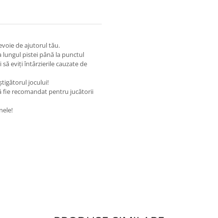
evoie de ajutorul tău.
 lungul pistei până la punctul
 să eviți întârzierile cauzate de
tigătorul jocului!
să fie recomandat pentru jucătorii
nele!