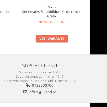
Grafix
re, A4
Set creativ, 5 abtibilduri XL de razuit,
Cauldron 
Grafix
de la 14,00 RON
VEZI VARIANTE
SUPORT CLIENȚI
Showroom: Luni - vineri 10-17
Suport telefonic Luni - vineri 10-17
Suport WhatsApp 0733200700: Luni - Duminica 10-17
0733200700
office@juland.ro