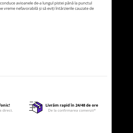
i conduce avioanele de-a lungul pistei până la punctul
 pe vreme nefavorabilă și să eviți întârzierile cauzate de
fonic!
Livrăm rapid în 24/48 de ore
a direct.
De la confirmarea comenzii*