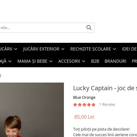
UCĂRII
JUCĂRII EXTERIOR
RECHIZITE ȘCOLARE
IDEI D
AJĂ
MAMA ȘI BEBE
ACCESORII
B2B
BRANDURI
PR
e
Lucky Captain - joc de 
Blue Orange
1 Review
85,00 Lei
Toți piloții pe pista de decolare!
Cele mai de succes linii aeriene con