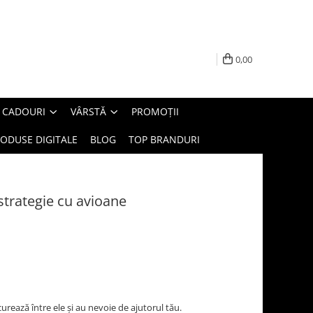
0,00
E CADOURI
VÂRSTĂ
PROMOȚII
ODUSE DIGITALE
BLOG
TOP BRANDURI
strategie cu avioane
curează între ele și au nevoie de ajutorul tău.