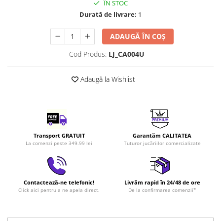
ÎN STOC
LEGO Art
Durată de livrare:
1
LEGO Creator Expert
ADAUGĂ ÎN COȘ
LEGO Architecture
Cod Produs:
LJ_CA004U
LEGO Ideas
LEGO Speed Champions
Adaugă la Wishlist
Transport GRATUIT
Garantăm CALITATEA
La comenzi peste 349.99 lei
Tuturor jucăriilor comercializate
Contactează-ne telefonic!
Livrăm rapid în 24/48 de ore
Click aici pentru a ne apela direct.
De la confirmarea comenzii*