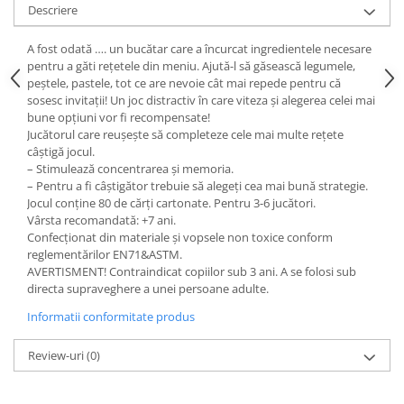
Descriere
A fost odată …. un bucătar care a încurcat ingredientele necesare
pentru a găti rețetele din meniu. Ajută-l să găsească legumele,
peștele, pastele, tot ce are nevoie cât mai repede pentru că
sosesc invitații! Un joc distractiv în care viteza și alegerea celei mai
bune opțiuni vor fi recompensate!
Jucătorul care reușește să completeze cele mai multe rețete
câștigă jocul.
– Stimulează concentrarea și memoria.
– Pentru a fi câștigător trebuie să alegeți cea mai bună strategie.
Jocul conţine 80 de cărţi cartonate. Pentru 3-6 jucători.
Vârsta recomandată: +7 ani.
Confecționat din materiale și vopsele non toxice conform
reglementărilor EN71&ASTM.
AVERTISMENT! Contraindicat copiilor sub 3 ani. A se folosi sub
directa supraveghere a unei persoane adulte.
Informatii conformitate produs
Review-uri
(0)