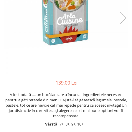
Jocuri cu unicorni
Jucării de baie
LEGO Creator
Jocuri educative pentru
Jocuri cu dinozauri
Jucării de pluș
LEGO Friends
școală/grădiniță
LEGO Ninjago
Agende
LEGO Minecraft
Cărţi de colorat, activități, apa
LEGO DREAMZzz
Accesorii diverse
LEGO Star Wars
LEGO Gabby s Dollhouse
LEGO Harry Potter
LEGO Marvel Super Heroes
LEGO Super Heroes DC
139,00 Lei
LEGO Super Mario
A fost odată …. un bucătar care a încurcat ingredientele necesare
pentru a găti rețetele din meniu. Ajută-l să găsească legumele, peștele,
LEGO Jurassic World
pastele, tot ce are nevoie cât mai repede pentru că sosesc invitații! Un
LEGO Sonic the Hedgehog
joc distractiv în care viteza și alegerea celei mai bune opțiuni vor fi
recompensate!
LEGO Wicked
Vârstă:
7+, 8+, 9+, 10+
LEGO Animal Crossing