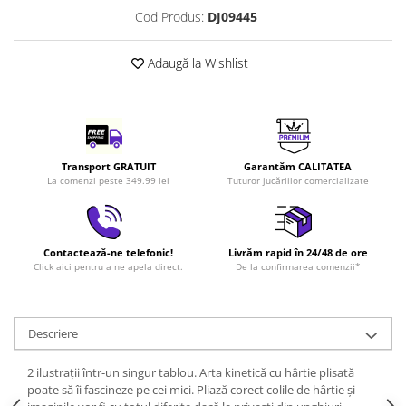
LEGO Art
Cod Produs:
DJ09445
LEGO Creator Expert
Adaugă la Wishlist
LEGO Architecture
LEGO Ideas
LEGO Speed Champions
Transport GRATUIT
Garantăm CALITATEA
La comenzi peste 349.99 lei
Tuturor jucăriilor comercializate
Contactează-ne telefonic!
Livrăm rapid în 24/48 de ore
Click aici pentru a ne apela direct.
De la confirmarea comenzii*
Descriere
2 ilustrații într-un singur tablou. Arta kinetică cu hârtie plisată
poate să îi fascineze pe cei mici. Pliază corect colile de hârtie și