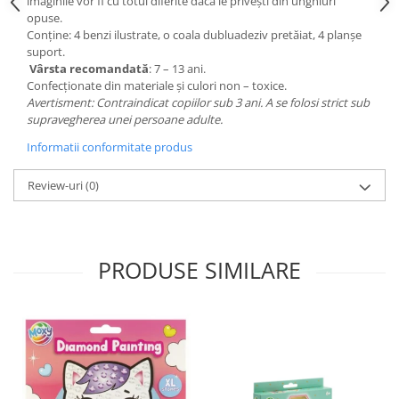
imaginile vor fi cu totul diferite dacă le privești din unghiuri
opuse.
Conține: 4 benzi ilustrate, o coala dubluadeziv pretăiat, 4 planșe
suport.
Vârsta recomandată
: 7 – 13 ani.
Confecționate din materiale și culori non – toxice.
Avertisment: Contraindicat copiilor sub 3 ani. A se folosi strict sub
supravegherea unei persoane adulte.
Informatii conformitate produs
Review-uri
(0)
PRODUSE SIMILARE