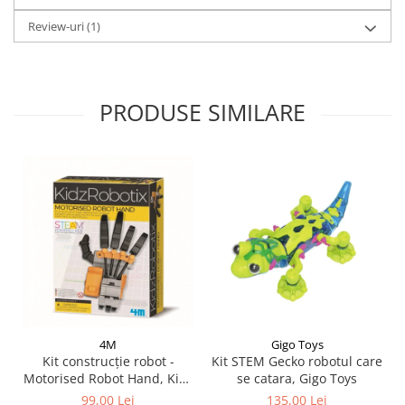
Review-uri
(1)
PRODUSE SIMILARE
4M
Gigo Toys
Kit construcție robot -
Kit STEM Gecko robotul care
Motorised Robot Hand, Kidz
se catara, Gigo Toys
Robotix
99,00 Lei
135,00 Lei