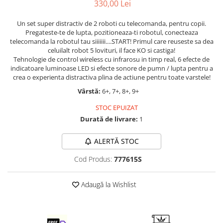
330,00 Lei
LEGO Art
Un set super distractiv de 2 roboti cu telecomanda, pentru copii.
LEGO Creator Expert
Pregateste-te de lupta, pozitioneaza-ti robotul, conecteaza
LEGO Architecture
telecomanda la robotul tau siiiiiii....START! Primul care reuseste sa dea
celuilalt robot 5 lovituri, il face KO si castiga!
LEGO Ideas
Tehnologie de control wireless cu infrarosu in timp real, 6 efecte de
indicatoare luminoase LED si efecte sonore de pumn / lupta pentru a
LEGO Speed Champions
crea o experienta distractiva plina de actiune pentru toate varstele!
Vârstă:
6+, 7+, 8+, 9+
STOC EPUIZAT
Durată de livrare:
1
ALERTĂ STOC
Cod Produs:
777615S
Adaugă la Wishlist