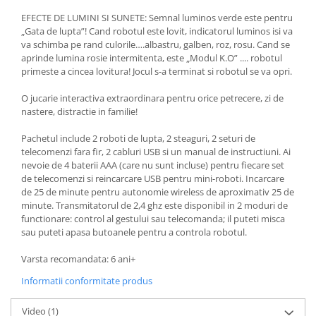
EFECTE DE LUMINI SI SUNETE: Semnal luminos verde este pentru
„Gata de lupta”! Cand robotul este lovit, indicatorul luminos isi va
va schimba pe rand culorile….albastru, galben, roz, rosu. Cand se
aprinde lumina rosie intermitenta, este „Modul K.O” .... robotul
primeste a cincea lovitura! Jocul s-a terminat si robotul se va opri.
O jucarie interactiva extraordinara pentru orice petrecere, zi de
nastere, distractie in familie!
Pachetul include 2 roboti de lupta, 2 steaguri, 2 seturi de
telecomenzi fara fir, 2 cabluri USB si un manual de instructiuni. Ai
nevoie de 4 baterii AAA (care nu sunt incluse) pentru fiecare set
de telecomenzi si reincarcare USB pentru mini-roboti. Incarcare
de 25 de minute pentru autonomie wireless de aproximativ 25 de
minute. Transmitatorul de 2,4 ghz este disponibil in 2 moduri de
functionare: control al gestului sau telecomanda; il puteti misca
sau puteti apasa butoanele pentru a controla robotul.
Varsta recomandata: 6 ani+
Informatii conformitate produs
Video
(1)