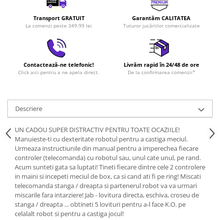
Transport GRATUIT
Garantăm CALITATEA
La comenzi peste 349.99 lei
Tuturor jucăriilor comercializate
Contactează-ne telefonic!
Livrăm rapid în 24/48 de ore
Click aici pentru a ne apela direct.
De la confirmarea comenzii*
Descriere
UN CADOU SUPER DISTRACTIV PENTRU TOATE OCAZIILE!
Manuieste-ti cu dexteritate robotul pentru a castiga meciul.
Urmeaza instructiunile din manual pentru a imperechea fiecare
controler (telecomanda) cu robotul sau, unul cate unul, pe rand.
Acum sunteti gata sa luptati! Tineti fiecare dintre cele 2 controlere
in maini si incepeti meciul de box, ca si cand ati fi pe ring! Miscati
telecomanda stanga / dreapta si partenerul robot va va urmari
miscarile fara intarziere! Jab - lovitura directa, eschiva, croseu de
stanga / dreapta ... obtineti 5 lovituri pentru a-l face K.O. pe
celalalt robot si pentru a castiga jocul!