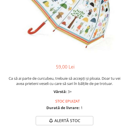
Jocuri cu unicorni
Jucării de baie
LEGO Creator
Jocuri educative pentru
Jocuri cu dinozauri
Jucării de pluș
LEGO Friends
școală/grădiniță
LEGO Ninjago
Agende
LEGO Minecraft
Cărţi de colorat, activități, apa
LEGO DREAMZzz
Accesorii diverse
LEGO Star Wars
LEGO Gabby s Dollhouse
LEGO Harry Potter
59,00 Lei
LEGO Marvel Super Heroes
Ca să ai parte de curcubeu, trebuie să accepți și ploaia. Doar tu vei
LEGO Super Heroes DC
avea prieteni veseli cu care să sari în bălțile de pe trotuar.
LEGO Super Mario
Vârstă:
3+
LEGO Jurassic World
STOC EPUIZAT
LEGO Sonic the Hedgehog
Durată de livrare:
1
LEGO Wicked
ALERTĂ STOC
LEGO Animal Crossing