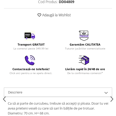
Cod Produs:
DD04809
LEGO Art
LEGO Creator Expert
Adaugă la Wishlist
LEGO Architecture
LEGO Ideas
LEGO Speed Champions
Transport GRATUIT
Garantăm CALITATEA
La comenzi peste 349.99 lei
Tuturor jucăriilor comercializate
Contactează-ne telefonic!
Livrăm rapid în 24/48 de ore
Click aici pentru a ne apela direct.
De la confirmarea comenzii*
Descriere
Ca să ai parte de curcubeu, trebuie să accepți și ploaia. Doar tu vei
avea prieteni veseli cu care să sari în bălțile de pe trotuar.
Diametru: 70 cm. H= 68 cm.