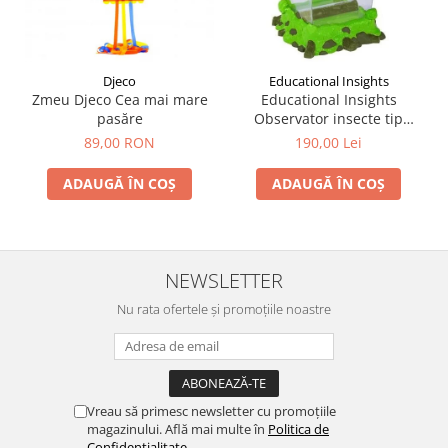
Djeco
Educational Insights
Zmeu Djeco Cea mai mare
Educational Insights
pasăre
Observator insecte tip
habitat - Geosafari
89,00 RON
190,00 Lei
ADAUGĂ ÎN COȘ
ADAUGĂ ÎN COȘ
NEWSLETTER
Nu rata ofertele și promoțiile noastre
Vreau să primesc newsletter cu promoțiile
magazinului. Află mai multe în
Politica de
Confidentialitate