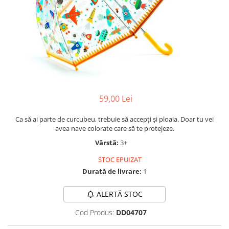
Jocuri cu unicorni
Jucării de baie
LEGO Creator
Jocuri educative pentru
Jocuri cu dinozauri
Jucării de pluș
LEGO Friends
școală/grădiniță
LEGO Ninjago
Agende
LEGO Minecraft
Cărţi de colorat, activități, apa
LEGO DREAMZzz
Accesorii diverse
LEGO Star Wars
LEGO Gabby s Dollhouse
59,00 Lei
LEGO Harry Potter
Ca să ai parte de curcubeu, trebuie să accepți și ploaia. Doar tu vei
LEGO Marvel Super Heroes
avea nave colorate care să te protejeze.
Vârstă:
3+
LEGO Super Heroes DC
LEGO Super Mario
STOC EPUIZAT
Durată de livrare:
1
LEGO Jurassic World
LEGO Sonic the Hedgehog
ALERTĂ STOC
LEGO Wicked
Cod Produs:
DD04707
LEGO Animal Crossing