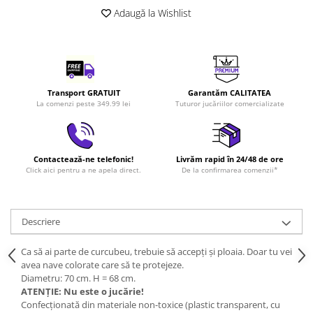
LEGO Art
Adaugă la Wishlist
LEGO Creator Expert
LEGO Architecture
LEGO Ideas
Transport GRATUIT
Garantăm CALITATEA
LEGO Speed Champions
La comenzi peste 349.99 lei
Tuturor jucăriilor comercializate
Contactează-ne telefonic!
Livrăm rapid în 24/48 de ore
Click aici pentru a ne apela direct.
De la confirmarea comenzii*
Descriere
Ca să ai parte de curcubeu, trebuie să accepți și ploaia. Doar tu vei
avea nave colorate care să te protejeze.
Diametru: 70 cm. H = 68 cm.
ATENȚIE: Nu este o jucărie!
Confecționată din materiale non-toxice (plastic transparent, cu