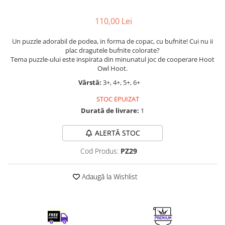
LEGO Art
110,00 Lei
LEGO Creator Expert
LEGO Architecture
Un puzzle adorabil de podea, in forma de copac, cu bufnite! Cui nu ii
plac dragutele bufnite colorate?
LEGO Ideas
Tema puzzle-ului este inspirata din minunatul joc de cooperare Hoot
Owl Hoot.
LEGO Speed Champions
Vârstă:
3+, 4+, 5+, 6+
STOC EPUIZAT
Durată de livrare:
1
ALERTĂ STOC
Cod Produs:
PZ29
Adaugă la Wishlist