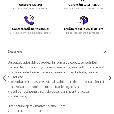
Transport GRATUIT
Garantăm CALITATEA
La comenzi peste 349.99 lei
Tuturor jucăriilor comercializate
Contactează-ne telefonic!
Livrăm rapid în 24/48 de ore
Click aici pentru a ne apela direct.
De la confirmarea comenzii*
Descriere
Un puzzle adorabil de podea, in forma de copac, cu bufnite!
Piesele de puzzle sunt groase si rezistente, din carton tare. Acest
puzzle include forme unice – o piesa cu luna, bufnita, cuib cu
puisor etc.
• Dezvolta recunoasterea vizuala, abilitatile de motricitate fina si
de rezolvare a problemelor, abilitatile cognitive;
• Jocul perfect pentru sala de clasa, dar si pentru acasa;
• 50 de piese;
Dimensiuni aproximative 95 cm/65 cm.
Varsta recomandata 3 ani+