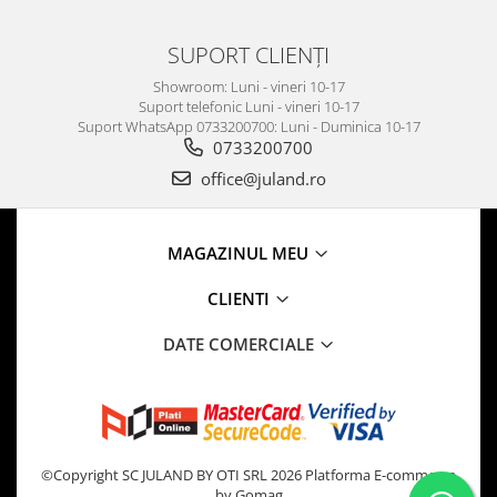
SUPORT CLIENȚI
Showroom: Luni - vineri 10-17
Suport telefonic Luni - vineri 10-17
Suport WhatsApp 0733200700: Luni - Duminica 10-17
0733200700
office@juland.ro
MAGAZINUL MEU
CLIENTI
DATE COMERCIALE
©Copyright SC JULAND BY OTI SRL 2026
Platforma E-commerce
by Gomag