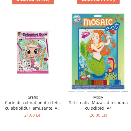
Grafix
Moxy
Carte de colorat pentru fete,
Set creativ, Mozaic din spuma
cu abtibilduri amuzante, A4,
cu sclipici, A4
24 pagini
21,00 Lei
20,00 Lei