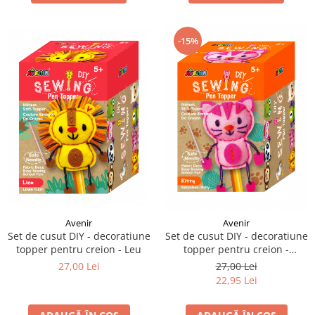
-15%
Avenir
Avenir
Set de cusut DIY - decoratiune
Set de cusut DIY - decoratiune
topper pentru creion - Leu
topper pentru creion -
Pisicuta
27,00 Lei
27,00 Lei
22,95 Lei