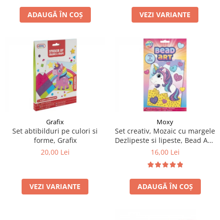
ADAUGĂ ÎN COȘ
VEZI VARIANTE
Grafix
Moxy
Set abtibilduri pe culori si
Set creativ, Mozaic cu margele
forme, Grafix
Dezlipeste si lipeste, Bead Art,
unicorn, A5
20,00 Lei
16,00 Lei
VEZI VARIANTE
ADAUGĂ ÎN COȘ