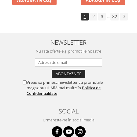
ADAUGĂ ÎN COȘ
ADAUGĂ ÎN COȘ
1
2
3
82
...
NEWSLETTER
Nu rata ofertele și promoțiile noastre
Vreau să primesc newsletter cu promoțiile
magazinului. Află mai multe în
Politica de
Confidentialitate
SOCIAL
Urmărește-ne în social media