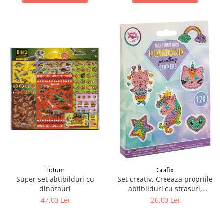
Totum
Grafix
Super set abtibilduri cu
Set creativ, Creeaza propriile
dinozauri
abtibilduri cu strasuri,
Diamond paint stickers, Grafix
47,00 Lei
26,00 Lei