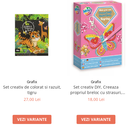
Grafix
Grafix
Set creativ de colorat si razuit,
Set creativ DIY, Creeaza
tigru
propriul breloc cu strasuri,
Diamond Paint, Grafix
27,00 Lei
18,00 Lei
VEZI VARIANTE
VEZI VARIANTE