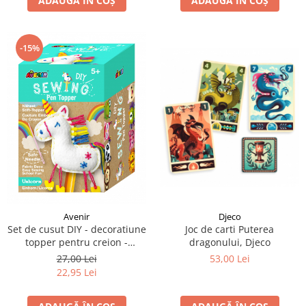
ADAUGĂ ÎN COȘ
ADAUGĂ ÎN COȘ
-15%
Avenir
Djeco
Set de cusut DIY - decoratiune
Joc de carti Puterea
topper pentru creion -
dragonului, Djeco
Unicorn
27,00 Lei
53,00 Lei
22,95 Lei