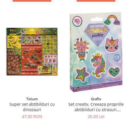
Totum
Grafix
Super set abtibilduri cu
Set creativ, Creeaza propriile
dinozauri
abtibilduri cu strasuri,
Diamond paint stickers, Grafix
47,00 RON
26,00 Lei