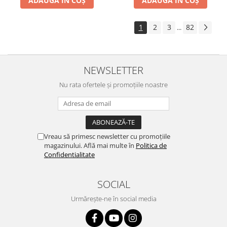
ADAUGĂ ÎN COȘ
ADAUGĂ ÎN COȘ
1
2
3
82
...
NEWSLETTER
Nu rata ofertele și promoțiile noastre
Vreau să primesc newsletter cu promoțiile
magazinului. Află mai multe în
Politica de
Confidentialitate
SOCIAL
Urmărește-ne în social media