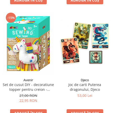
ADAUGĂ ÎN COȘ
ADAUGĂ ÎN COȘ
-15%
Avenir
Djeco
Set de cusut DIY - decoratiune
Joc de carti Puterea
topper pentru creion -
dragonului, Djeco
Unicorn
27,00 RON
53,00 Lei
22,95 RON