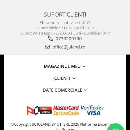
SUPORT CLIENȚI
Showroom: Luni - vineri 10-17
Suport telefonic Luni - vineri 10-17
Suport WhatsApp 0733200700: Luni - Duminica 10-17
0733200700
office@juland.ro
MAGAZINUL MEU
CLIENTI
DATE COMERCIALE
©Copyright SC JULAND BY OTI SRL 2026
Platforma E-commerce
by Gomag