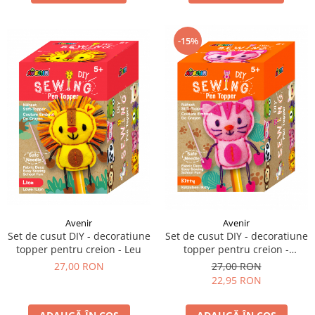
-15%
Avenir
Avenir
Set de cusut DIY - decoratiune
Set de cusut DIY - decoratiune
topper pentru creion - Leu
topper pentru creion -
Pisicuta
27,00 RON
27,00 RON
22,95 RON