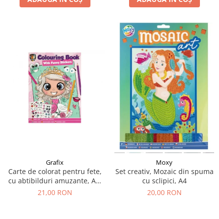
Grafix
Moxy
Carte de colorat pentru fete,
Set creativ, Mozaic din spuma
cu abtibilduri amuzante, A4,
cu sclipici, A4
24 pagini
21,00 RON
20,00 RON