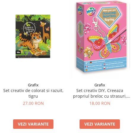
Grafix
Grafix
Set creativ de colorat si razuit,
Set creativ DIY, Creeaza
tigru
propriul breloc cu strasuri,
Diamond Paint, Grafix
27,00 RON
18,00 RON
VEZI VARIANTE
VEZI VARIANTE