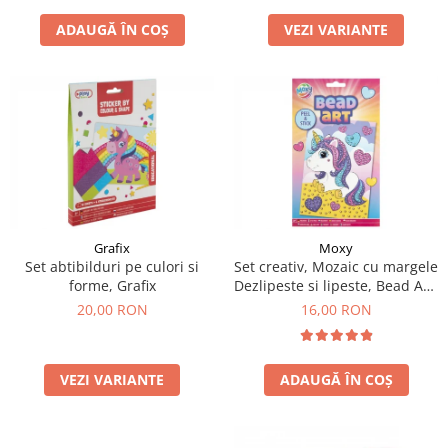
ADAUGĂ ÎN COȘ
VEZI VARIANTE
Grafix
Moxy
Set abtibilduri pe culori si
Set creativ, Mozaic cu margele
forme, Grafix
Dezlipeste si lipeste, Bead Art,
unicorn, A5
20,00 RON
16,00 RON
VEZI VARIANTE
ADAUGĂ ÎN COȘ