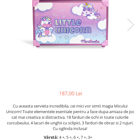
Jocuri cu unicorni
Jucării de baie
LEGO Creator
Jocuri educative pentru
Jocuri cu dinozauri
Jucării de pluș
LEGO Friends
școală/grădiniță
LEGO Ninjago
Agende
LEGO Minecraft
Cărţi de colorat, activități, apa
LEGO DREAMZzz
Accesorii diverse
LEGO Star Wars
LEGO Gabby s Dollhouse
LEGO Harry Potter
LEGO Marvel Super Heroes
LEGO Super Heroes DC
187,00 Lei
LEGO Super Mario
Cu aceasta servieta incredibila, cei mici vor simti magia Micului
LEGO Jurassic World
Unicorn! Toate elementele esentiale pentru a face dupa-amiaza de joc
LEGO Sonic the Hedgehog
cat mai creativa si distractiva. 18 farduri de ochi in toate culorile
curcubeului, 4 lacuri de unghii cu sclipici, 3 farduri de obraz si 2 rujuri.
LEGO Wicked
Cu oglinda inclusa!
LEGO Animal Crossing
Vârstă:
4 +, 5 +, 6 +, 7 +, 3+