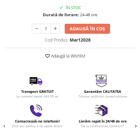
LEGO Art
ÎN STOC
Durată de livrare:
24-48 ore
LEGO Creator Expert
LEGO Architecture
ADAUGĂ ÎN COȘ
LEGO Ideas
Cod Produs:
Mar12028
LEGO Speed Champions
Adaugă la Wishlist
Transport GRATUIT
Garantăm CALITATEA
La comenzi peste 349.99 lei
Tuturor jucăriilor comercializate
Contactează-ne telefonic!
Livrăm rapid în 24/48 de ore
Click aici pentru a ne apela direct.
De la confirmarea comenzii*