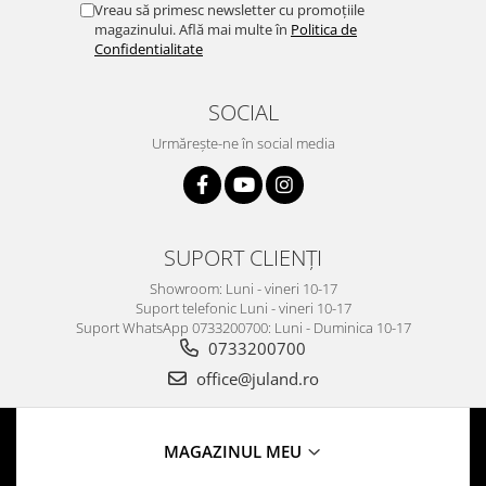
Vreau să primesc newsletter cu promoțiile
magazinului. Află mai multe în
Politica de
Confidentialitate
SOCIAL
Urmărește-ne în social media
SUPORT CLIENȚI
Showroom: Luni - vineri 10-17
Suport telefonic Luni - vineri 10-17
Suport WhatsApp 0733200700: Luni - Duminica 10-17
0733200700
office@juland.ro
MAGAZINUL MEU