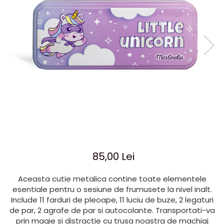
Jocuri cu unicorni
Jucării de baie
LEGO Creator
Jocuri educative pentru
Jocuri cu dinozauri
Jucării de pluș
LEGO Friends
școală/grădiniță
LEGO Ninjago
Agende
LEGO Minecraft
Cărţi de colorat, activități, apa
LEGO DREAMZzz
Accesorii diverse
LEGO Star Wars
LEGO Gabby s Dollhouse
LEGO Harry Potter
LEGO Marvel Super Heroes
LEGO Super Heroes DC
85,00 Lei
LEGO Super Mario
LEGO Jurassic World
Aceasta cutie metalica contine toate elementele
LEGO Sonic the Hedgehog
esentiale pentru o sesiune de frumusete la nivel inalt.
Include 11 farduri de pleoape, 11 luciu de buze, 2 legaturi
LEGO Wicked
de par, 2 agrafe de par si autocolante. Transportati-va
LEGO Animal Crossing
prin magie si distractie cu trusa noastra de machiaj