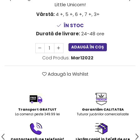
Little Unicorn!
LEGO Art
Vârstă:
4 +, 5 +, 6 +, 7 +, 3+
LEGO Creator Expert
LEGO Architecture
ÎN STOC
Durată de livrare:
24-48 ore
LEGO Ideas
LEGO Speed Champions
ADAUGĂ ÎN COȘ
Cod Produs:
Mar12022
Adaugă la Wishlist
Transport GRATUIT
Garantăm CALITATEA
La comenzi peste 349.99 lei
Tuturor jucăriilor comercializate
Contactează-ne telefonic!
Livrăm rapid în 24/48 de ore