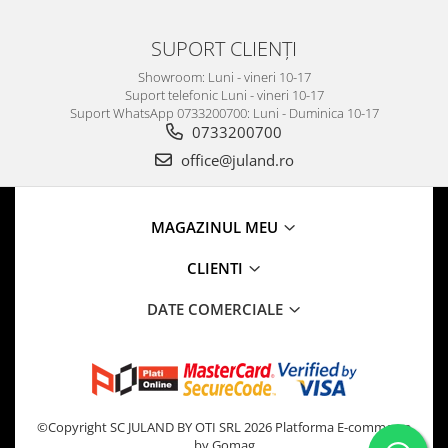
SUPORT CLIENȚI
Showroom: Luni - vineri 10-17
Suport telefonic Luni - vineri 10-17
Suport WhatsApp 0733200700: Luni - Duminica 10-17
0733200700
office@juland.ro
MAGAZINUL MEU
CLIENTI
DATE COMERCIALE
©Copyright SC JULAND BY OTI SRL 2026
Platforma E-commerce
by Gomag