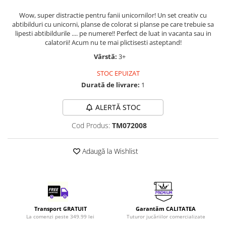
LEGO Art
Wow, super distractie pentru fanii unicornilor! Un set creativ cu
abtibilduri cu unicorni, planse de colorat si planse pe care trebuie sa
LEGO Creator Expert
lipesti abtibildurile .... pe numere!! Perfect de luat in vacanta sau in
LEGO Architecture
calatorii! Acum nu te mai plictisesti asteptand!
LEGO Ideas
Vârstă:
3+
LEGO Speed Champions
STOC EPUIZAT
Durată de livrare:
1
ALERTĂ STOC
Cod Produs:
TM072008
Adaugă la Wishlist
Transport GRATUIT
Garantăm CALITATEA
La comenzi peste 349.99 lei
Tuturor jucăriilor comercializate