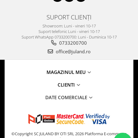
SUPORT CLIENȚI
Showroom: Luni - vineri 10-17
Suport telefonic Luni - vineri 10-17
Suport WhatsApp 0733200700: Luni - Duminica 10-17
0733200700
office@juland.ro
MAGAZINUL MEU
CLIENTI
DATE COMERCIALE
©Copyright SC JULAND BY OTI SRL 2026
Platforma E-commerce