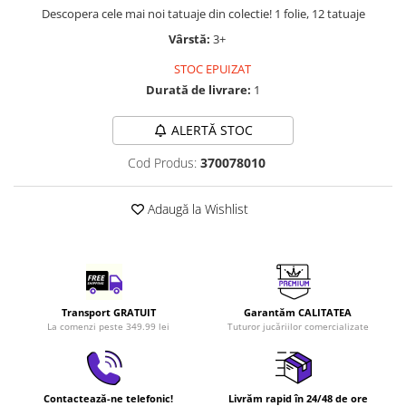
Descopera cele mai noi tatuaje din colectie! 1 folie, 12 tatuaje
LEGO Art
Vârstă:
3+
LEGO Creator Expert
STOC EPUIZAT
LEGO Architecture
Durată de livrare:
1
LEGO Ideas
LEGO Speed Champions
ALERTĂ STOC
Cod Produs:
370078010
Adaugă la Wishlist
Transport GRATUIT
Garantăm CALITATEA
La comenzi peste 349.99 lei
Tuturor jucăriilor comercializate
Contactează-ne telefonic!
Livrăm rapid în 24/48 de ore