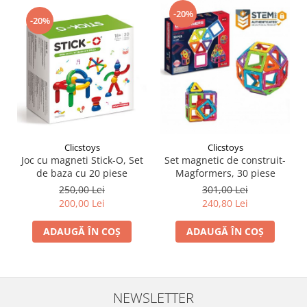
-20%
-20%
Clicstoys
Clicstoys
Joc cu magneti Stick-O, Set
Set magnetic de construit-
de baza cu 20 piese
Magformers, 30 piese
250,00 Lei
301,00 Lei
200,00 Lei
240,80 Lei
ADAUGĂ ÎN COȘ
ADAUGĂ ÎN COȘ
NEWSLETTER