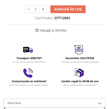
LEGO Art
ADAUGĂ ÎN COȘ
LEGO Creator Expert
Cod Produs:
OTT12081
LEGO Architecture
LEGO Ideas
Adaugă la Wishlist
LEGO Speed Champions
Transport GRATUIT
Garantăm CALITATEA
La comenzi peste 349.99 lei
Tuturor jucăriilor comercializate
Contactează-ne telefonic!
Livrăm rapid în 24/48 de ore
Click aici pentru a ne apela direct.
De la confirmarea comenzii*
Descriere