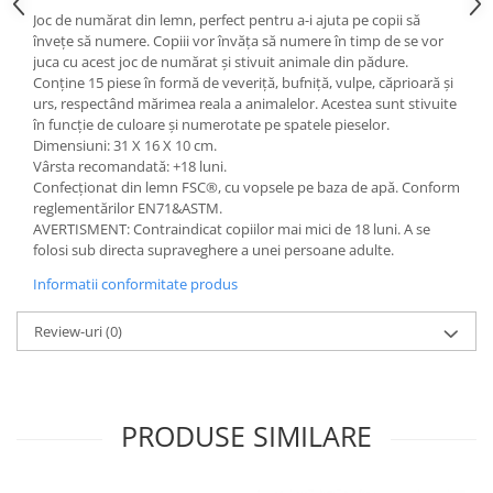
Joc de numărat din lemn, perfect pentru a-i ajuta pe copii să
învețe să numere. Copiii vor învăța să numere în timp de se vor
juca cu acest joc de numărat și stivuit animale din pădure.
Conține 15 piese în formă de veveriță, bufniță, vulpe, căprioară și
urs, respectând mărimea reala a animalelor. Acestea sunt stivuite
în funcție de culoare și numerotate pe spatele pieselor.
Dimensiuni: 31 X 16 X 10 cm.
Vârsta recomandată: +18 luni.
Confecționat din lemn FSC®, cu vopsele pe baza de apă. Conform
reglementărilor EN71&ASTM.
AVERTISMENT: Contraindicat copiilor mai mici de 18 luni. A se
folosi sub directa supraveghere a unei persoane adulte.
Informatii conformitate produs
Review-uri
(0)
PRODUSE SIMILARE