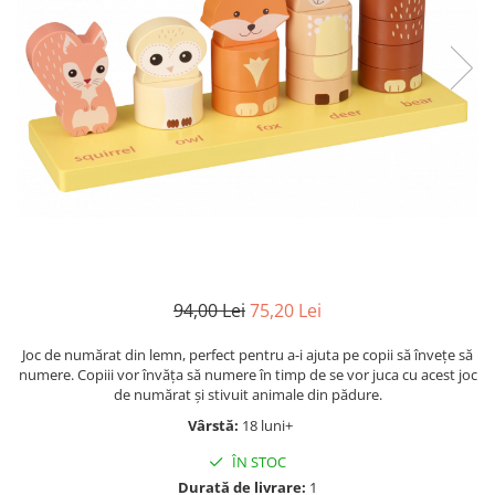
Jocuri cu unicorni
Jucării de baie
LEGO Creator
Jocuri educative pentru
Jocuri cu dinozauri
Jucării de pluș
LEGO Friends
școală/grădiniță
LEGO Ninjago
Agende
LEGO Minecraft
Cărţi de colorat, activități, apa
LEGO DREAMZzz
Accesorii diverse
LEGO Star Wars
LEGO Gabby s Dollhouse
LEGO Harry Potter
LEGO Marvel Super Heroes
LEGO Super Heroes DC
94,00 Lei
75,20 Lei
LEGO Super Mario
Joc de numărat din lemn, perfect pentru a-i ajuta pe copii să învețe să
numere. Copiii vor învăța să numere în timp de se vor juca cu acest joc
LEGO Jurassic World
de numărat și stivuit animale din pădure.
LEGO Sonic the Hedgehog
Vârstă:
18 luni+
LEGO Wicked
ÎN STOC
LEGO Animal Crossing
Durată de livrare:
1