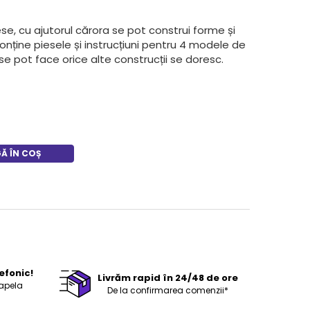
se, cu ajutorul cărora se pot construi forme și
nține piesele și instrucțiuni pentru 4 modele de
se pot face orice alte construcții se doresc.
Ă ÎN COȘ
efonic!
Livrăm rapid în 24/48 de ore
 apela
De la confirmarea comenzii*