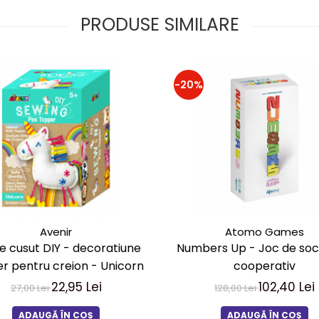
PRODUSE SIMILARE
-20%
Avenir
Atomo Games
e cusut DIY - decoratiune
Numbers Up - Joc de soc
r pentru creion - Unicorn
cooperativ
22,95 Lei
102,40 Lei
27,00 Lei
128,00 Lei
ADAUGĂ ÎN COȘ
ADAUGĂ ÎN COȘ