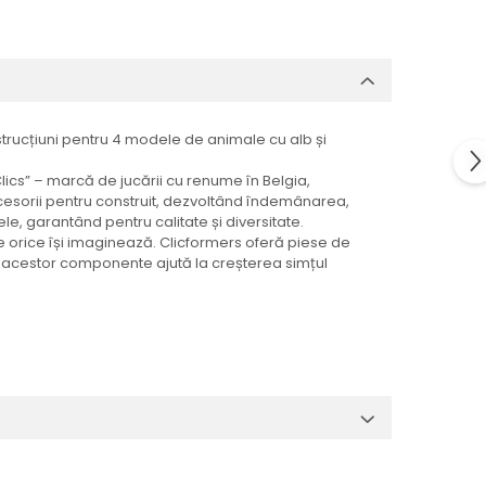
nstrucțiuni pentru 4 modele de animale cu alb și
Clics” – marcă de jucării cu renume în Belgia,
ccesorii pentru construit, dezvoltând îndemânarea,
le, garantând pentru calitate și diversitate.
 orice își imaginează. Clicformers oferă piese de
ale acestor componente ajută la creșterea simțul