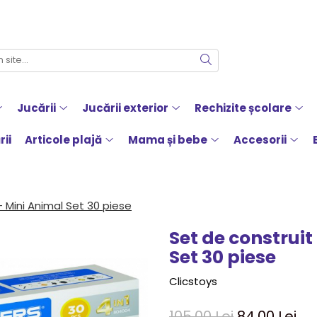
Jucării
Jucării exterior
Rechizite școlare
rii
Articole plajă
Mama și bebe
Accesorii
- Mini Animal Set 30 piese
Set de construit
Set 30 piese
Clicstoys
105,00 Lei
84,00 Lei