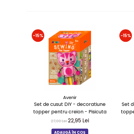
-15%
-15%
Avenir
Set de cusut DIY - decoratiune
Set d
topper pentru creion - Pisicuta
toppe
22,95 Lei
27,00 Lei
ADAUGĂ ÎN COȘ