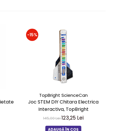
-15%
-20%
TopBright ScienceCan
ietate
Joc STEM DIY Chitara Electrica
Joc cu 
Interactiva, TopBright
123,25 Lei
145,00 Lei
25
ADAUGĂ ÎN COȘ