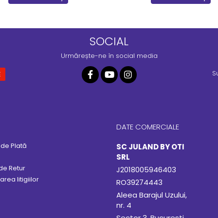
SOCIAL
Urmărește-ne în social media
S
DATE COMERCIALE
de Plată
SC JULAND BY OTI
SRL
 de Retur
J2018005946403
rea litigiilor
RO39274443
Aleea Barajul Uzului,
nr. 4
Sector 3, Bucuresti