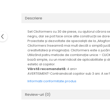
LEGO Art
LEGO Creator Expert
Descriere
LEGO Architecture
LEGO Ideas
Set Clicformers cu 30 de piese, cu ajutorul cărora s
LEGO Speed Champions
negru, dar se pot face orice alte construcții se dore
Proiectate și dezvoltate de specialiști de la „Magfor
Clicformers înseamnă mai mult decât o simplă jucări
creativitatea și imaginația. Clicformers este o jucăr
Utilizând patru metode de combinație unice – CLICK
bază simple, cu un nivel ridicat de aplicabilitate ș
estetic al copiilor.
Vârstă recomandată:
4 ani+
AVERTISMENT! Contraindicat copiilor sub 3 ani. A se
Informatii conformitate produs
Review-uri
(0)