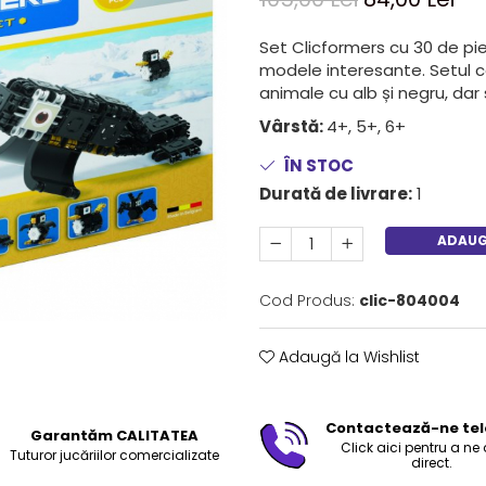
Set Clicformers cu 30 de pie
modele interesante. Setul co
animale cu alb și negru, dar 
Vârstă:
4+, 5+, 6+
ÎN STOC
Durată de livrare:
1
ADAUG
Cod Produs:
clic-804004
Adaugă la Wishlist
Contactează-ne tel
Garantăm CALITATEA
Click aici pentru a ne
Tuturor jucăriilor comercializate
direct.