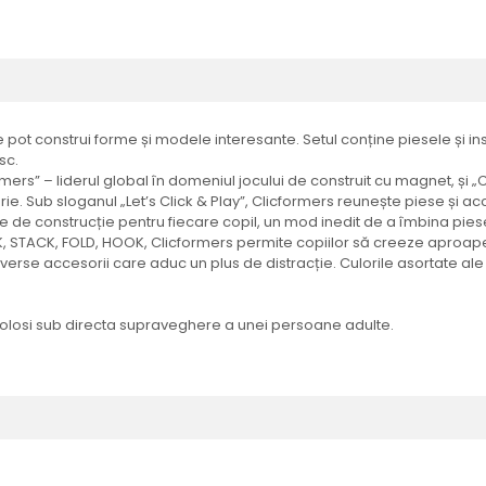
e pot construi forme și modele interesante. Setul conține piesele și i
sc.
mers” – liderul global în domeniul jocului de construit cu magnet, și „
e. Sub sloganul „Let’s Click & Play”, Clicformers reunește piese și a
ie de construcție pentru fiecare copil, un mod inedit de a îmbina piese
, STACK, FOLD, HOOK, Clicformers permite copiilor să creeze aproape
i diverse accesorii care aduc un plus de distracție. Culorile asortate 
 folosi sub directa supraveghere a unei persoane adulte.