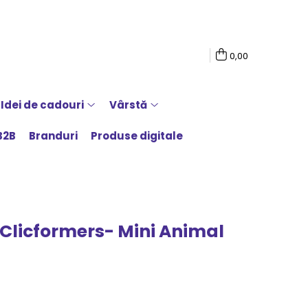
0,00
Idei de cadouri
Vârstă
B2B
Branduri
Produse digitale
 Clicformers- Mini Animal