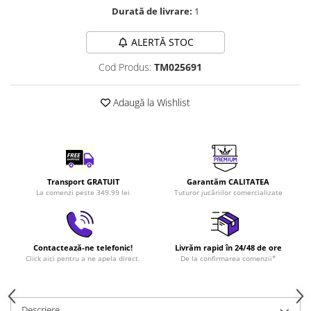
Durată de livrare:
1
LEGO Art
LEGO Creator Expert
ALERTĂ STOC
LEGO Architecture
Cod Produs:
TM025691
LEGO Ideas
LEGO Speed Champions
Adaugă la Wishlist
Transport GRATUIT
Garantăm CALITATEA
La comenzi peste 349.99 lei
Tuturor jucăriilor comercializate
Contactează-ne telefonic!
Livrăm rapid în 24/48 de ore
Click aici pentru a ne apela direct.
De la confirmarea comenzii*
Descriere