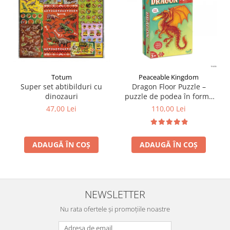
Totum
Peaceable Kingdom
Super set abtibilduri cu
Dragon Floor Puzzle –
dinozauri
puzzle de podea în forma
de dragon
47,00 Lei
110,00 Lei
ADAUGĂ ÎN COȘ
ADAUGĂ ÎN COȘ
NEWSLETTER
Nu rata ofertele și promoțiile noastre