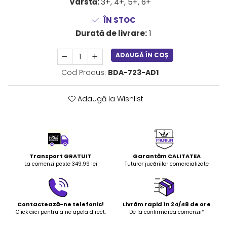
Vârstă:
3+, 4+, 5+, 6+
LEGO Art
ÎN STOC
LEGO Creator Expert
Durată de livrare:
1
LEGO Architecture
ADAUGĂ ÎN COȘ
LEGO Ideas
LEGO Speed Champions
Cod Produs:
BDA-723-AD1
Adaugă la Wishlist
Transport GRATUIT
Garantăm CALITATEA
La comenzi peste 349.99 lei
Tuturor jucăriilor comercializate
Contactează-ne telefonic!
Livrăm rapid în 24/48 de ore
Click aici pentru a ne apela direct.
De la confirmarea comenzii*