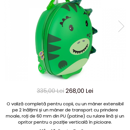
Jocuri cu unicorni
Jucării de baie
LEGO Creator
Jocuri educative pentru
Jocuri cu dinozauri
Jucării de pluș
LEGO Friends
școală/grădiniță
LEGO Ninjago
Agende
LEGO Minecraft
Cărţi de colorat, activități, apa
LEGO DREAMZzz
Accesorii diverse
LEGO Star Wars
LEGO Gabby s Dollhouse
LEGO Harry Potter
LEGO Marvel Super Heroes
LEGO Super Heroes DC
335,00 Lei
268,00 Lei
LEGO Super Mario
LEGO Jurassic World
O valiză completă pentru copii, cu un mâner extensibil
LEGO Sonic the Hedgehog
pe 2 înălțimi și un mâner de transport cu prindere
moale, roți de 60 mm din PU (patine) cu rulare lină și un
LEGO Wicked
opritor pentru o poziție verticală în picioare.
LEGO Animal Crossing