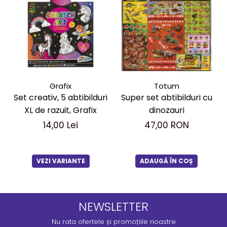
Grafix
Totum
Set creativ, 5 abtibilduri
Super set abtibilduri cu
XL de razuit, Grafix
dinozauri
14,00 Lei
47,00 RON
VEZI VARIANTE
ADAUGĂ ÎN COȘ
NEWSLETTER
Nu rata ofertele și promoțiile noastre