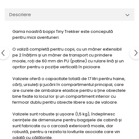
Descriere
Gama noastră boppi Tiny Trekker este concepută
pentru micii aventurieri.
O valiză completă pentru copii, cu un mâner extensibil
pe 2 înălțimi și un mâner de transport cu prindere
moale, roți de 60 mm din PU (patine) cu rulare lină și un
opritor pentru o poziție verticală în picioare.
Valizele oferă o capacitate totală de 17 litri pentru haine,
cărți, ursuleți și jucării în compartimentul principal, care
are curele de ambalare elastice pentru a ține obiectele
bine fixate la locul lor și un compartiment interior cu
fermoar dublu pentru obiecte libere sau de valoare.
Valizele sunt robuste și ușoare (1,5 kg), îndeplinesc
cerințele de dimensiune pentru bagajele de cabină și
sunt fabricate cu o carcasă exterioară moale, dar
robustă, pentru a rezista la loviturile asociate care vin
odată cu călătoriile.