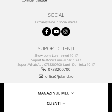
Confidentialitate
SOCIAL
Urmărește-ne în social media
SUPORT CLIENȚI
Showroom: Luni - vineri 10-17
Suport telefonic Luni - vineri 10-17
Suport WhatsApp 0733200700: Luni - Duminica 10-17
0733200700
office@juland.ro
MAGAZINUL MEU
CLIENTI