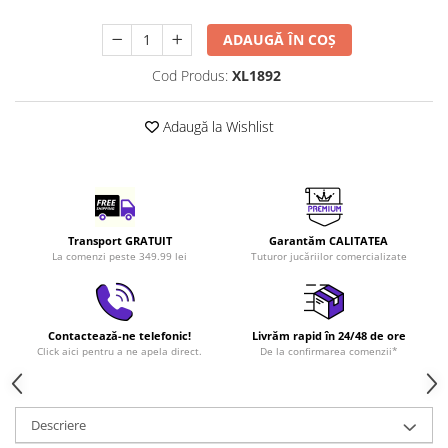
LEGO Art
ADAUGĂ ÎN COȘ
LEGO Creator Expert
Cod Produs:
XL1892
LEGO Architecture
LEGO Ideas
Adaugă la Wishlist
LEGO Speed Champions
Transport GRATUIT
Garantăm CALITATEA
La comenzi peste 349.99 lei
Tuturor jucăriilor comercializate
Contactează-ne telefonic!
Livrăm rapid în 24/48 de ore
Click aici pentru a ne apela direct.
De la confirmarea comenzii*
Descriere