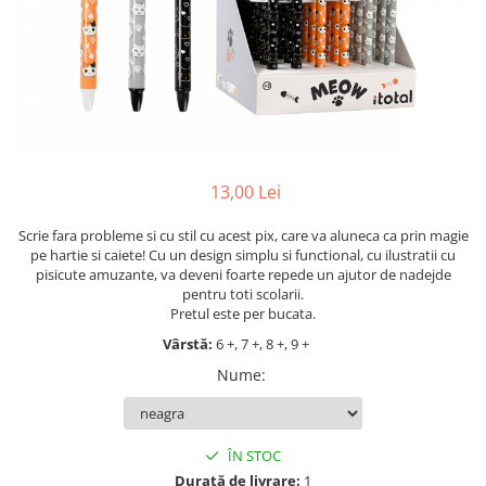
Jocuri cu unicorni
Jucării de baie
LEGO Creator
Jocuri educative pentru
Jocuri cu dinozauri
Jucării de pluș
LEGO Friends
școală/grădiniță
LEGO Ninjago
Agende
LEGO Minecraft
Cărţi de colorat, activități, apa
LEGO DREAMZzz
Accesorii diverse
LEGO Star Wars
13,00 Lei
LEGO Gabby s Dollhouse
Scrie fara probleme si cu stil cu acest pix, care va aluneca ca prin magie
LEGO Harry Potter
pe hartie si caiete! Cu un design simplu si functional, cu ilustratii cu
LEGO Marvel Super Heroes
pisicute amuzante, va deveni foarte repede un ajutor de nadejde
pentru toti scolarii.
LEGO Super Heroes DC
Pretul este per bucata.
LEGO Super Mario
Vârstă:
6 +, 7 +, 8 +, 9 +
LEGO Jurassic World
Nume
:
LEGO Sonic the Hedgehog
LEGO Wicked
ÎN STOC
LEGO Animal Crossing
Durată de livrare:
1