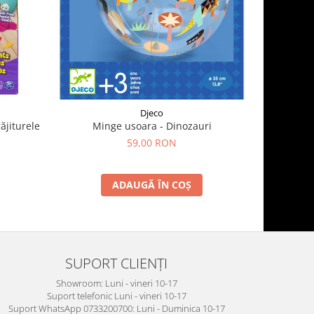
Djeco
ăjiturele
Minge usoara - Dinozauri
Zmeu
59,00 RON
ADAUGĂ ÎN COȘ
SUPORT CLIENȚI
Showroom: Luni - vineri 10-17
Suport telefonic Luni - vineri 10-17
Suport WhatsApp 0733200700: Luni - Duminica 10-17