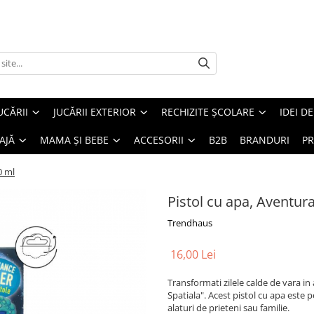
UCĂRII
JUCĂRII EXTERIOR
RECHIZITE ȘCOLARE
IDEI D
AJĂ
MAMA ȘI BEBE
ACCESORII
B2B
BRANDURI
PR
0 ml
Pistol cu apa, Aventura
Trendhaus
16,00 Lei
Transformati zilele calde de vara in
Spatiala". Acest pistol cu apa este 
alaturi de prieteni sau familie.