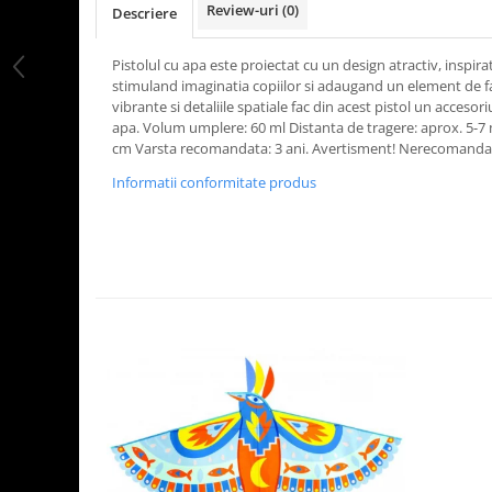
Review-uri
(0)
Descriere
LEGO Art
LEGO Creator Expert
Pistolul cu apa este proiectat cu un design atractiv, inspira
stimuland imaginatia copiilor si adaugand un element de fan
LEGO Architecture
vibrante si detaliile spatiale fac din acest pistol un acceso
LEGO Ideas
apa. Volum umplere: 60 ml Distanta de tragere: aprox. 5-7 
cm Varsta recomandata: 3 ani. Avertisment! Nerecomandat 
LEGO Speed Champions
Informatii conformitate produs