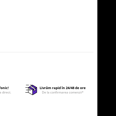
fonic!
Livrăm rapid în 24/48 de ore
a direct.
De la confirmarea comenzii*