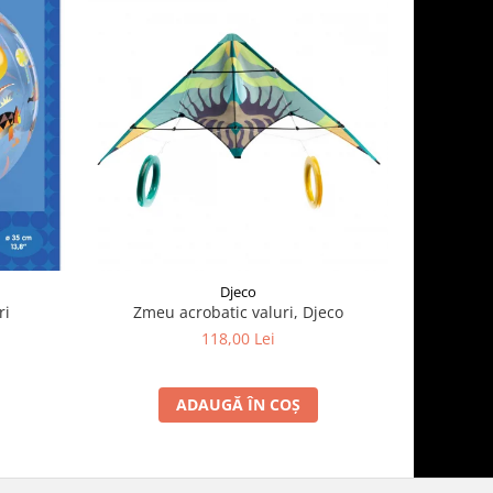
Djeco
ri
Zmeu acrobatic valuri, Djeco
Zmeu acro
118,00 Lei
ADAUGĂ ÎN COȘ