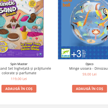
Spin Master
Djeco
Sand Set înghețată și prăjiturele
Minge usoara - Dinozau
colorate și parfumate
59,00 Lei
119,00 Lei
ADAUGĂ ÎN COȘ
ADAUGĂ ÎN COȘ