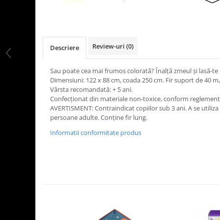
LEGO Art
LEGO Creator Expert
LEGO Architecture
Review-uri
(0)
Descriere
LEGO Ideas
LEGO Speed Champions
Sau poate cea mai frumos colorată? Înalță zmeul și lasă-te i
Dimensiuni: 122 x 88 cm, coada 250 cm. Fir suport de 40 m
Vârsta recomandată: + 5 ani.
Confecționat din materiale non-toxice, conform reglement
AVERTISMENT: Contraindicat copiilor sub 3 ani. A se utiliz
persoane adulte. Conține fir lung.
Informatii conformitate produs