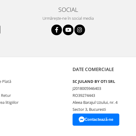
SOCIAL
Urmărește-ne în social media
DATE COMERCIALE
 Plată
SC JULAND BY OTI SRL
J2018005946403
e Retur
RO39274443
a litigiilor
Aleea Barajul Uzului, nr. 4
Sector 3, Bucuresti
Contactează-ne