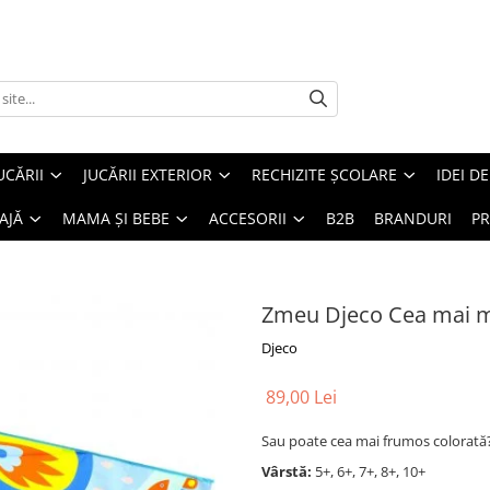
UCĂRII
JUCĂRII EXTERIOR
RECHIZITE ȘCOLARE
IDEI D
AJĂ
MAMA ȘI BEBE
ACCESORII
B2B
BRANDURI
PR
Zmeu Djeco Cea mai m
Djeco
89,00 Lei
Sau poate cea mai frumos colorată? Î
Vârstă:
5+, 6+, 7+, 8+, 10+