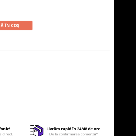
Ă ÎN COȘ
fonic!
Livrăm rapid în 24/48 de ore
a direct.
De la confirmarea comenzii*