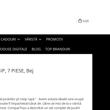
0,00
E CADOURI
VÂRSTĂ
PROMOȚII
ODUSE DIGITALE
BLOG
TOP BRANDURI
P, 7 PIESE, Bej
al jucăriilor pt nisip /apă " . Avem soluția ideală care ocupă
poate fi împachetat/cărat de către cei mici de la o vârstă
tentat, CompacToys a dezvoltat un set complet de jucării