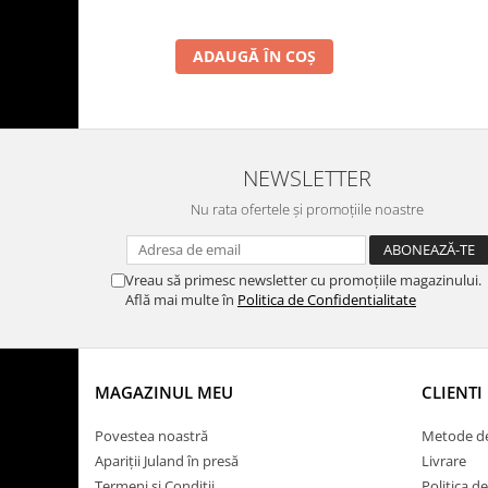
ADAUGĂ ÎN COȘ
NEWSLETTER
Nu rata ofertele și promoțiile noastre
Vreau să primesc newsletter cu promoțiile magazinului.
Află mai multe în
Politica de Confidentialitate
MAGAZINUL MEU
CLIENTI
Povestea noastră
Metode de
Apariții Juland în presă
Livrare
Termeni și Condiții
Politica d