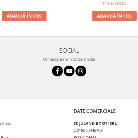
119,00 RON
ADAUGĂ ÎN COȘ
ADAUGĂ ÎN COȘ
SOCIAL
Urmărește-ne în social media
DATE COMERCIALE
 Plată
SC JULAND BY OTI SRL
J2018005946403
e Retur
RO39274443