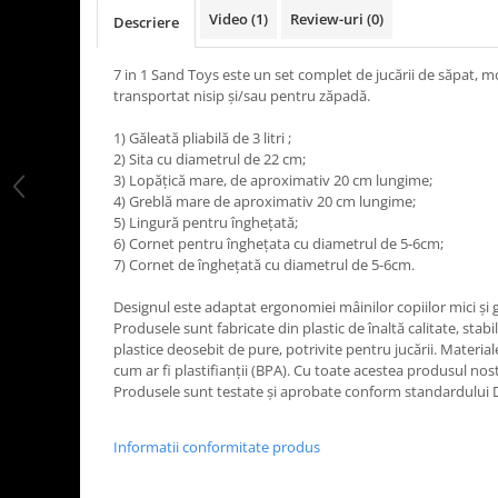
Video
(1)
Review-uri
(0)
LEGO Art
Descriere
LEGO Creator Expert
7 in 1 Sand Toys este un set complet de jucării de săpat, mo
LEGO Architecture
transportat nisip și/sau pentru zăpadă.
LEGO Ideas
1) Găleată pliabilă de 3 litri ;
LEGO Speed Champions
2) Sita cu diametrul de 22 cm;
3) Lopățică mare, de aproximativ 20 cm lungime;
4) Greblă mare de aproximativ 20 cm lungime;
5) Lingură pentru înghețată;
6) Cornet pentru înghețata cu diametrul de 5-6cm;
7) Cornet de înghețată cu diametrul de 5-6cm.
Designul este adaptat ergonomiei mâinilor copiilor mici și 
Produsele sunt fabricate din plastic de înaltă calitate, stabi
plastice deosebit de pure, potrivite pentru jucării. Materia
cum ar fi plastifianții (BPA). Cu toate acestea produsul nostr
Produsele sunt testate și aprobate conform standardului 
Informatii conformitate produs