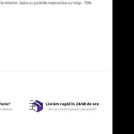
la interior. Gata cu jucăriile nepractice cu nisip - 70%
fonic!
Livrăm rapid în 24/48 de ore
a direct.
De la confirmarea comenzii*