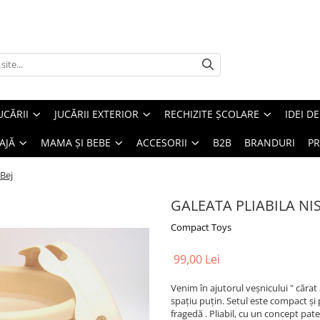
UCĂRII
JUCĂRII EXTERIOR
RECHIZITE ȘCOLARE
IDEI D
AJĂ
MAMA ȘI BEBE
ACCESORII
B2B
BRANDURI
PR
Bej
GALEATA PLIABILA NISI
Compact Toys
99,00 Lei
Venim în ajutorul veșnicului " cărat 
spațiu puțin. Setul este compact și 
fragedă . Pliabil, cu un concept pa