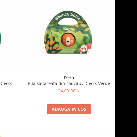
Djeco
 Djeco,
Bila saltareata din cauciuc, Djeco, Verde
24,00 RON
ADAUGĂ ÎN COȘ