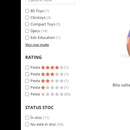
LEGO Art
BS Toys
(1)
LEGO Creator Expert
Clicstoys
(3)
LEGO Architecture
Compact Toys
(5)
Djeco
(14)
LEGO Ideas
Edx Education
(1)
LEGO Speed Champions
Vezi mai multe
RATING
Peste
(1)
Peste
(1)
Peste
(1)
Bila salt
Peste
(1)
Peste
(65)
STATUS STOC
În stoc
(11)
Nu este in stoc
(54)