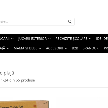
UCĂRII
JUCĂRII EXTERIOR
RECHIZITE ȘCOLARE
IDEI D
AJĂ
MAMA ȘI BEBE
ACCESORII
B2B
BRANDURI
PR
e plajă
1-
24
din
65
produse