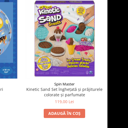
Spin Master
ri
Kinetic Sand Set înghețată și prăjiturele
colorate și parfumate
119,00 Lei
ADAUGĂ ÎN COȘ