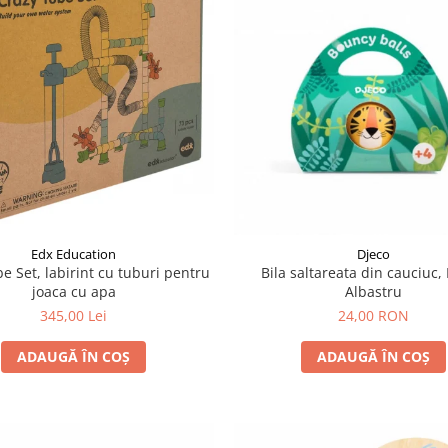
Edx Education
Djeco
e Set, labirint cu tuburi pentru
Bila saltareata din cauciuc,
joaca cu apa
Albastru
345,00 Lei
24,00 RON
ADAUGĂ ÎN COȘ
ADAUGĂ ÎN COȘ