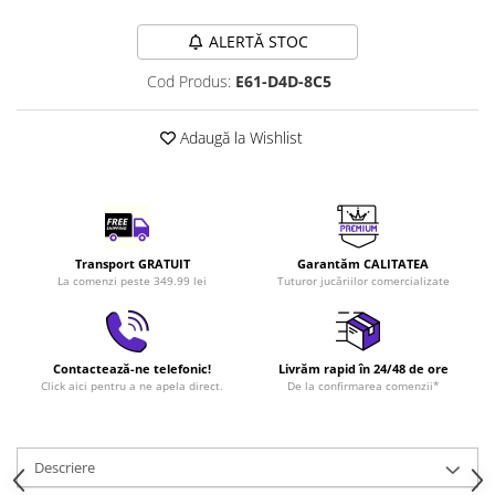
LEGO Art
ALERTĂ STOC
LEGO Creator Expert
Cod Produs:
E61-D4D-8C5
LEGO Architecture
LEGO Ideas
Adaugă la Wishlist
LEGO Speed Champions
Transport GRATUIT
Garantăm CALITATEA
La comenzi peste 349.99 lei
Tuturor jucăriilor comercializate
Contactează-ne telefonic!
Livrăm rapid în 24/48 de ore
Click aici pentru a ne apela direct.
De la confirmarea comenzii*
Descriere