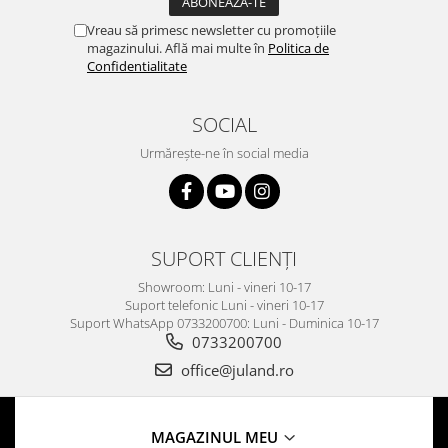
Vreau să primesc newsletter cu promoțiile
magazinului. Află mai multe în
Politica de
Confidentialitate
SOCIAL
Urmărește-ne în social media
SUPORT CLIENȚI
Showroom: Luni - vineri 10-17
Suport telefonic Luni - vineri 10-17
Suport WhatsApp 0733200700: Luni - Duminica 10-17
0733200700
office@juland.ro
MAGAZINUL MEU