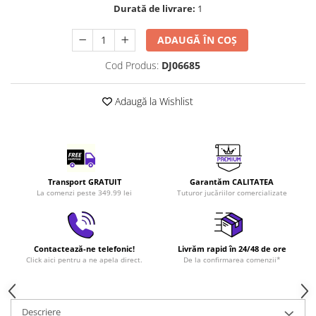
Durată de livrare:
1
LEGO Art
LEGO Creator Expert
ADAUGĂ ÎN COȘ
LEGO Architecture
Cod Produs:
DJ06685
LEGO Ideas
LEGO Speed Champions
Adaugă la Wishlist
Transport GRATUIT
Garantăm CALITATEA
La comenzi peste 349.99 lei
Tuturor jucăriilor comercializate
Contactează-ne telefonic!
Livrăm rapid în 24/48 de ore
Click aici pentru a ne apela direct.
De la confirmarea comenzii*
Descriere