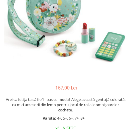
Jocuri cu unicorni
Jucării de baie
LEGO Creator
Jocuri educative pentru
Jocuri cu dinozauri
Jucării de pluș
LEGO Friends
școală/grădiniță
LEGO Ninjago
Agende
LEGO Minecraft
Cărţi de colorat, activități, apa
LEGO DREAMZzz
Accesorii diverse
LEGO Star Wars
LEGO Gabby s Dollhouse
LEGO Harry Potter
LEGO Marvel Super Heroes
LEGO Super Heroes DC
167,00 Lei
LEGO Super Mario
Vrei ca fetița ta să fie în pas cu moda? Alege această gentuță colorată,
LEGO Jurassic World
cu mici accesorii din lemn pentru jocul de rol al domnișoarelor
LEGO Sonic the Hedgehog
cochete.
LEGO Wicked
Vârstă:
4+, 5+, 6+, 7+, 8+
LEGO Animal Crossing
ÎN STOC