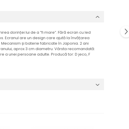
ea dorinței lui de a ”fi mare”. Fără ecran cu led
ios. Ecranul are un design care ajută la învățarea
tz. Mecanism și baterie fabricate în Japonia. 2 ani
ecranului, aprox 3 cm diametru. Vârsta recomandată:
ere a unei persoane adulte. Producă tor: D jeco, F