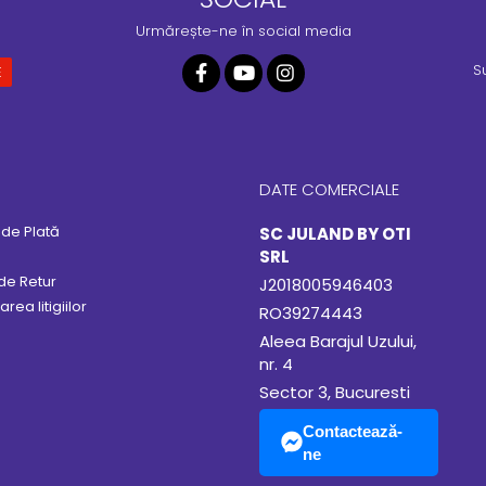
Urmărește-ne în social media
S
DATE COMERCIALE
de Plată
SC JULAND BY OTI
SRL
 de Retur
J2018005946403
rea litigiilor
RO39274443
Aleea Barajul Uzului,
nr. 4
Sector 3, Bucuresti
Contactează-
ne