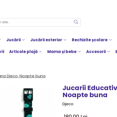
Jucării
Jucării exterior
Rechizite școlare
rii
Articole plajă
Mama și bebe
Accesorii
ana Djeco, Noapte buna
Jucarii Educati
Noapte buna
Djeco
180,00 Lei