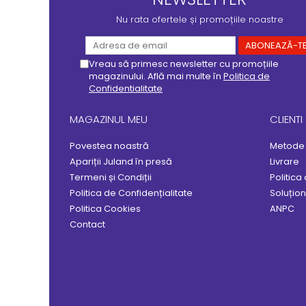
Nu rata ofertele și promoțiile noastre
Vreau să primesc newsletter cu promoțiile
magazinului. Află mai multe în
Politica de
Confidentialitate
MAGAZINUL MEU
CLIENTI
Povestea noastră
Metode 
Apariții Juland în presă
Livrare
Termeni și Condiții
Politica
Politica de Confidențialitate
Soluționa
Politica Cookies
ANPC
Contact