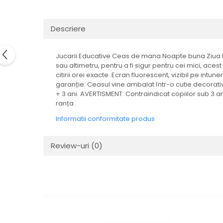
LEGO Art
LEGO Creator Expert
Descriere
LEGO Architecture
LEGO Ideas
Jucarii Educative Ceas de mana Noapte buna Ziua în 
sau altimetru, pentru a fi sigur pentru cei mici, aces
LEGO Speed Champions
citirii orei exacte. Ecran fluorescent, vizibil pe intu
garanție. Ceasul vine ambalat într-o cutie decorat
+ 3 ani. AVERTISMENT: Contraindicat copiilor sub 3 an
ranța .
Informatii conformitate produs
Review-uri
(0)