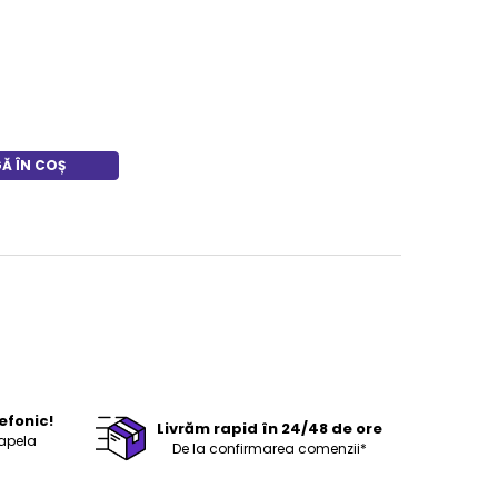
Ă ÎN COȘ
efonic!
Livrăm rapid în 24/48 de ore
 apela
De la confirmarea comenzii*