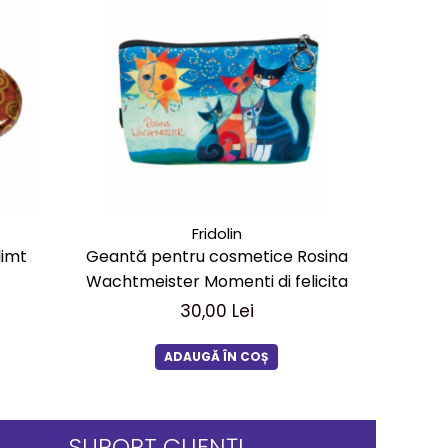
Fridolin
limt
Geantă pentru cosmetice Rosina
Geantă c
Wachtmeister Momenti di felicita
30,00 Lei
ADAUGĂ ÎN COȘ
SUPORT CLIENȚI