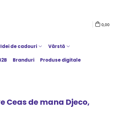
0,00
Idei de cadouri
Vârstă
B2B
Branduri
Produse digitale
ve Ceas de mana Djeco,