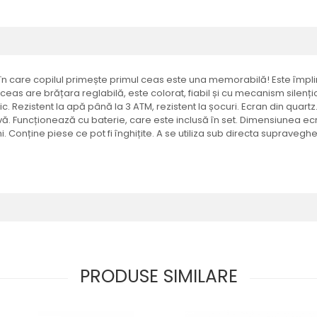
care copilul primește primul ceas este una memorabilă! Este împlinir
t ceas are brățara reglabilă, este colorat, fiabil și cu mecanism silenț
neric. Rezistent la apă până la 3 ATM, rezistent la șocuri. Ecran din quar
ivă. Funcționează cu baterie, care este inclusă în set. Dimensiunea 
i. Conține piese ce pot fi înghițite. A se utiliza sub directa supravegh
PRODUSE SIMILARE