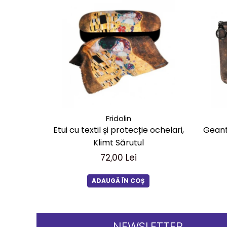
Fridolin
Etui cu textil și protecție ochelari,
Geant
Klimt Sărutul
72,00 Lei
ADAUGĂ ÎN COȘ
NEWSLETTER