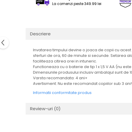
La comenzi peste 349.99 lei
LEGO Art
LEGO Creator Expert
LEGO Architecture
LEGO Ideas
Descriere
LEGO Speed Champions
Invatarea timpului devine o joaca de copii cu acest 
sferturi de ora, 60 de minute si secunde. Setarea al
faciliteaza citirea orei in intuneric.
Functioneaza cu o baterie de tip 1 x 1,5 V AA (nu este
Dimensiunile produsului inclusiv ambalajul sunt de 10
Varsta recomandata: 4 ani+
Avertisment: Nu este recomandat copiilor sub 3 ani!
Informatii conformitate produs
Review-uri
(0)