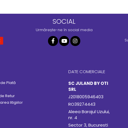
SOCIAL
Urmărește-ne în social media
S
DATE COMERCIALE
de Plată
SC JULAND BY OTI
SRL
 de Retur
J2018005946403
rea litigiilor
RO39274443
Aleea Barajul Uzului,
nr. 4
Sector 3, Bucuresti