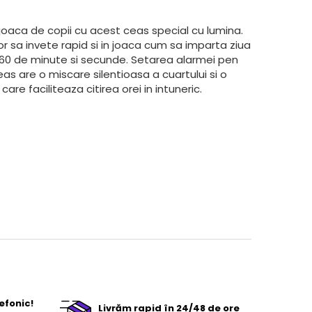
joaca de copii cu acest ceas special cu lumina.
or sa invete rapid si in joaca cum sa imparta ziua
a, 60 de minute si secunde. Setarea alarmei pen
as are o miscare silentioasa a cuartului si o
care faciliteaza citirea orei in intuneric.
efonic!
Livrăm rapid în 24/48 de ore