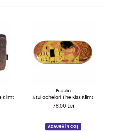
Fridolin
 Klimt
Etui ochelari The Kiss Klimt
Geantă 
Wachtmei
78,00 Lei
ADAUGĂ ÎN COȘ