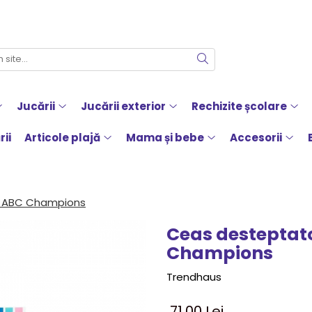
Jucării
Jucării exterior
Rechizite școlare
rii
Articole plajă
Mama și bebe
Accesorii
, ABC Champions
Ceas desteptato
Champions
Trendhaus
71,00 Lei