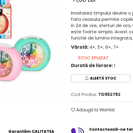
Invatarea timpului devine o 
Fata ceasului permite copiil
in 24 de ore, sferturi de or
este foarte simpla. Acest ce
functie de lumina integrata, 
Vârstă:
4+, 5+, 6+, 7+
STOC EPUIZAT
Durată de livrare:
1
ALERTĂ STOC
Cod Produs:
TD962782
Adaugă la Wishlist
Contactează-ne tel
Garantăm CALITATEA