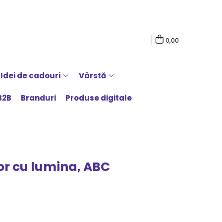
0,00
Idei de cadouri
Vârstă
B2B
Branduri
Produse digitale
r cu lumina, ABC