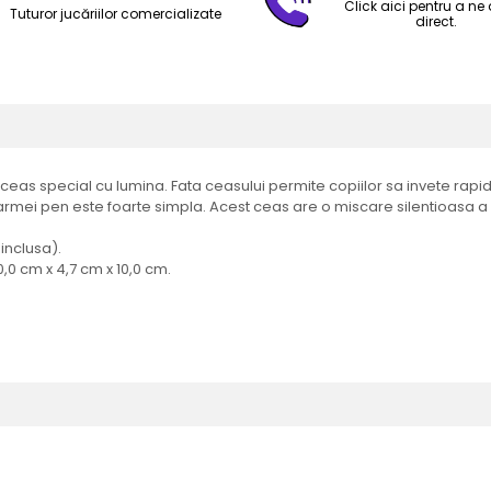
Click aici pentru a ne
Tuturor jucăriilor comercializate
direct.
ceas special cu lumina. Fata ceasului permite copiilor sa invete rapid
armei pen este foarte simpla. Acest ceas are o miscare silentioasa a c
 inclusa).
,0 cm x 4,7 cm x 10,0 cm.