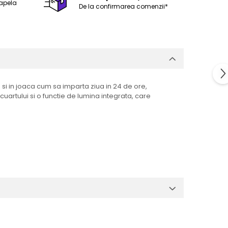
 apela
De la confirmarea comenzii*
 si in joaca cum sa imparta ziua in 24 de ore,
uartului si o functie de lumina integrata, care