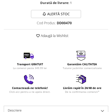
Durată de livrare:
1
LEGO Art
LEGO Creator Expert
ALERTĂ STOC
LEGO Architecture
Cod Produs:
DD00470
LEGO Ideas
LEGO Speed Champions
Adaugă la Wishlist
Transport GRATUIT
Garantăm CALITATEA
La comenzi peste 349.99 lei
Tuturor jucăriilor comercializate
Contactează-ne telefonic!
Livrăm rapid în 24/48 de ore
Click aici pentru a ne apela direct.
De la confirmarea comenzii*
Descriere