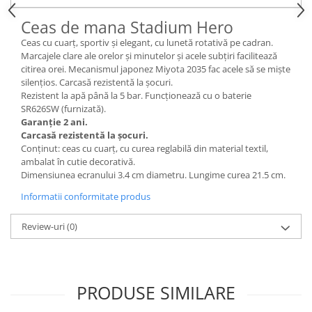
Ceas de mana Stadium Hero
Ceas cu cuarț, sportiv și elegant, cu lunetă rotativă pe cadran.
Marcajele clare ale orelor și minutelor și acele subțiri facilitează
citirea orei. Mecanismul japonez Miyota 2035 fac acele să se miște
silențios. Carcasă rezistentă la șocuri.
Rezistent la apă până la 5 bar. Funcționează cu o baterie
SR626SW (furnizată).
Garanție 2 ani.
Carcasă rezistentă la șocuri.
Conținut
:
ceas cu cuarț, cu curea reglabilă din material textil,
ambalat în cutie decorativă.
Dimensiunea ecranului 3.4 cm diametru. Lungime curea 21.5 cm.
Informatii conformitate produs
Review-uri
(0)
PRODUSE SIMILARE