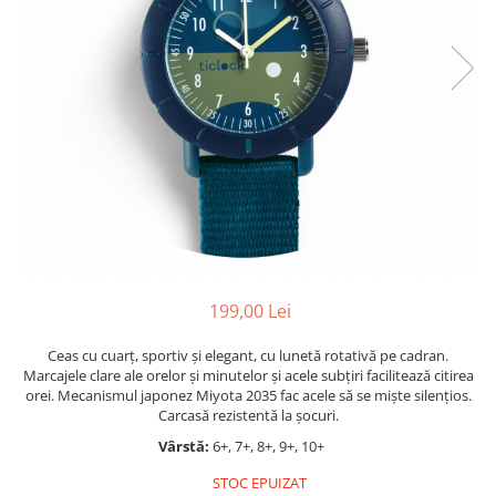
Jocuri cu unicorni
Jucării de baie
LEGO Creator
Jocuri educative pentru
Jocuri cu dinozauri
Jucării de pluș
LEGO Friends
școală/grădiniță
LEGO Ninjago
Agende
LEGO Minecraft
Cărţi de colorat, activități, apa
LEGO DREAMZzz
Accesorii diverse
LEGO Star Wars
LEGO Gabby s Dollhouse
LEGO Harry Potter
LEGO Marvel Super Heroes
LEGO Super Heroes DC
199,00 Lei
LEGO Super Mario
Ceas cu cuarț, sportiv și elegant, cu lunetă rotativă pe cadran.
Marcajele clare ale orelor și minutelor și acele subțiri facilitează citirea
LEGO Jurassic World
orei. Mecanismul japonez Miyota 2035 fac acele să se miște silențios.
LEGO Sonic the Hedgehog
Carcasă rezistentă la șocuri.
LEGO Wicked
Vârstă:
6+, 7+, 8+, 9+, 10+
LEGO Animal Crossing
STOC EPUIZAT