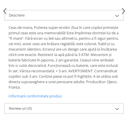
Descriere
Ceas de mana, Puterea super-eroilor Ziua în care copilul primește
primul ceas este una memorabilă! Este împlinirea dorinței lui de a
”fi mare”. Fără ecran cu led sau altimetru, pentru a fi sigur pentru
cei mici, acest ceas are brățara reglabilă, este colorat, fiabil și cu
mecanism silențios. Ecranul are un design care ajută la învățarea
citirii orei exacte. Rezistent la apă până la 3 ATM. Mecanism și
baterie fabricate în Japonia. 2 ani garanție. Ceasul vine ambalat
într-o cutie decorativă. Funcționează cu baterie, care este inclusă
în set. Vârsta recomandată: + 3 ani. AVERTISMENT: Contraindicat
copiilor sub 3 ani. Conține piese ce pot fi înghițite. A se utiliza sub
directa supraveghere a unei persoane adulte. Producător: Djeco,
Franța.
Informatii conformitate produs
Review-uri
(0)