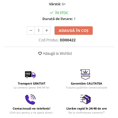
Vârstă:
6+
LEGO Art
LEGO Creator Expert
ÎN STOC
Durată de livrare:
1
LEGO Architecture
LEGO Ideas
ADAUGĂ ÎN COȘ
LEGO Speed Champions
Cod Produs:
DD00422
Adaugă la Wishlist
Transport GRATUIT
Garantăm CALITATEA
La comenzi peste 349.99 lei
Tuturor jucăriilor comercializate
Contactează-ne telefonic!
Livrăm rapid în 24/48 de ore
Click aici pentru a ne apela direct.
De la confirmarea comenzii*