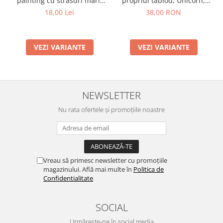
propriul tablou, Unicorn,
painting cu strasuri mari,
Moxy
A5
38,00 RON
18,00 Lei
VEZI VARIANTE
VEZI VARIANTE
NEWSLETTER
Nu rata ofertele și promoțiile noastre
Vreau să primesc newsletter cu promoțiile
magazinului. Află mai multe în
Politica de
Confidentialitate
SOCIAL
Urmărește-ne în social media