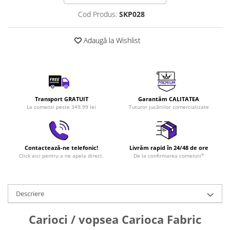
LEGO Art
Cod Produs:
SKP028
LEGO Creator Expert
Adaugă la Wishlist
LEGO Architecture
LEGO Ideas
LEGO Speed Champions
Transport GRATUIT
Garantăm CALITATEA
La comenzi peste 349.99 lei
Tuturor jucăriilor comercializate
Contactează-ne telefonic!
Livrăm rapid în 24/48 de ore
Click aici pentru a ne apela direct.
De la confirmarea comenzii*
Descriere
Carioci / vopsea Carioca Fabric