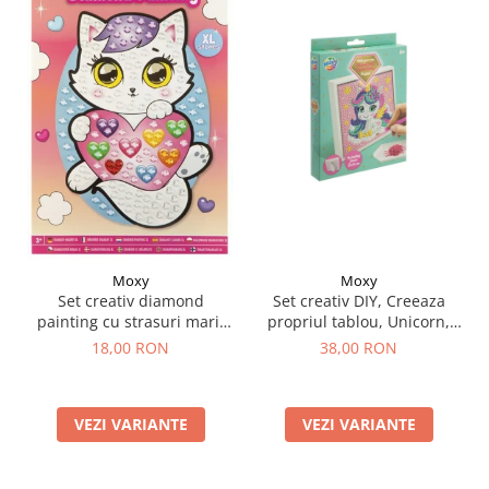
Moxy
Moxy
Set creativ DIY, Creeaza
Set creativ diamond
propriul tablou, Unicorn,
painting cu strasuri mari,
Moxy
A5
38,00 RON
18,00 RON
VEZI VARIANTE
VEZI VARIANTE