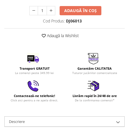
LEGO Art
ADAUGĂ ÎN COȘ
LEGO Creator Expert
Cod Produs:
DJ06013
LEGO Architecture
LEGO Ideas
Adaugă la Wishlist
LEGO Speed Champions
Transport GRATUIT
Garantăm CALITATEA
La comenzi peste 349.99 lei
Tuturor jucăriilor comercializate
Contactează-ne telefonic!
Livrăm rapid în 24/48 de ore
Click aici pentru a ne apela direct.
De la confirmarea comenzii*
Descriere