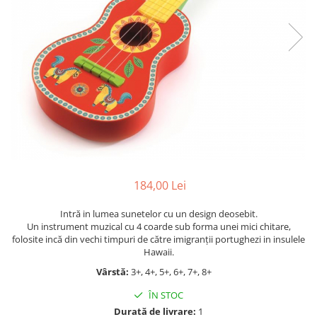
Jocuri cu unicorni
Jucării de baie
LEGO Creator
Jocuri educative pentru
Jocuri cu dinozauri
Jucării de pluș
LEGO Friends
școală/grădiniță
LEGO Ninjago
Agende
LEGO Minecraft
Cărţi de colorat, activități, apa
LEGO DREAMZzz
Accesorii diverse
LEGO Star Wars
LEGO Gabby s Dollhouse
LEGO Harry Potter
LEGO Marvel Super Heroes
184,00 Lei
LEGO Super Heroes DC
Intră in lumea sunetelor cu un design deosebit.
LEGO Super Mario
Un instrument muzical cu 4 coarde sub forma unei mici chitare,
folosite incă din vechi timpuri de către imigranții portughezi in insulele
LEGO Jurassic World
Hawaii.
LEGO Sonic the Hedgehog
Vârstă:
3+, 4+, 5+, 6+, 7+, 8+
LEGO Wicked
ÎN STOC
LEGO Animal Crossing
Durată de livrare:
1