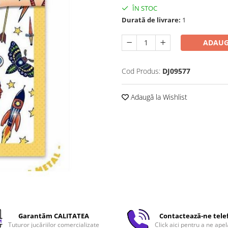
ÎN STOC
Durată de livrare:
1
ADAUG
Cod Produs:
DJ09577
Adaugă la Wishlist
Garantăm CALITATEA
Contactează-ne tele
Tuturor jucăriilor comercializate
Click aici pentru a ne apel