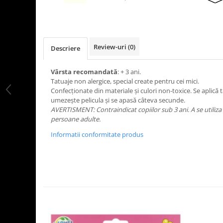
LEGO Art
LEGO Creator Expert
LEGO Architecture
Review-uri
(0)
Descriere
LEGO Ideas
LEGO Speed Champions
Vârsta recomandată
: + 3 ani.
Tatuaje non alergice, special create pentru cei mici.
Confecționate din materiale și culori non-toxice. Se aplică t
umezește pelicula și se apasă câteva secunde.
AVERTISMENT: Contraindicat copiilor sub 3 ani. A se utiliz
persoane adulte.
Informatii conformitate produs