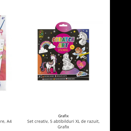
Grafix
re, A4
Set creativ, 5 abtibilduri XL de razuit,
Cauldron 
Grafix