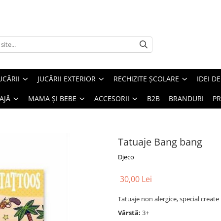
UCĂRII
JUCĂRII EXTERIOR
RECHIZITE ȘCOLARE
IDEI D
AJĂ
MAMA ȘI BEBE
ACCESORII
B2B
BRANDURI
PR
Tatuaje Bang bang
Djeco
30,00 Lei
Tatuaje non alergice, special create 
Vârstă:
3+