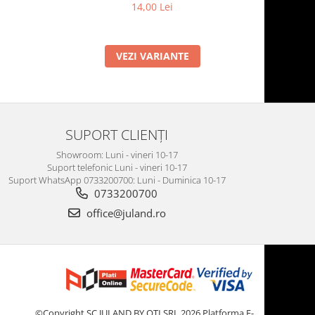
14,00 Lei
VEZI VARIANTE
SUPORT CLIENȚI
Showroom: Luni - vineri 10-17
Suport telefonic Luni - vineri 10-17
Suport WhatsApp 0733200700: Luni - Duminica 10-17
0733200700
office@juland.ro
©Copyright SC JULAND BY OTI SRL 2026
Platforma E-