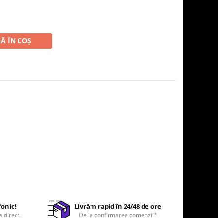
Ă ÎN COȘ
fonic!
Livrăm rapid în 24/48 de ore
a direct.
De la confirmarea comenzii*