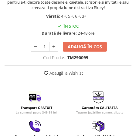
pentru a-ti decora toate desenele, caietele, scrisorile si invitatiile sau
LEGO Art
creeaza-ti propria lume distractiva Bluey!
LEGO Creator Expert
Vârstă:
4 +, 5 +, 6 +, 3+
LEGO Architecture
ÎN STOC
Durată de livrare:
24-48 ore
LEGO Ideas
LEGO Speed Champions
ADAUGĂ ÎN COȘ
Cod Produs:
TM290099
Adaugă la Wishlist
Transport GRATUIT
Garantăm CALITATEA
La comenzi peste 349.99 lei
Tuturor jucăriilor comercializate