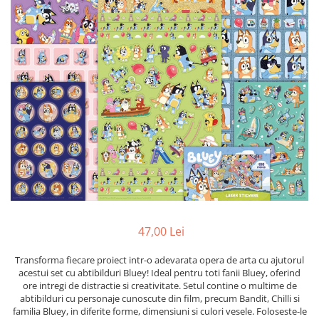
Jocuri cu unicorni
Jucării de baie
LEGO Creator
Jocuri educative pentru
Jocuri cu dinozauri
Jucării de pluș
LEGO Friends
școală/grădiniță
LEGO Ninjago
Agende
LEGO Minecraft
Cărţi de colorat, activități, apa
LEGO DREAMZzz
Accesorii diverse
LEGO Star Wars
LEGO Gabby s Dollhouse
LEGO Harry Potter
LEGO Marvel Super Heroes
LEGO Super Heroes DC
LEGO Super Mario
47,00 Lei
LEGO Jurassic World
Transforma fiecare proiect intr-o adevarata opera de arta cu ajutorul
LEGO Sonic the Hedgehog
acestui set cu abtibilduri Bluey! Ideal pentru toti fanii Bluey, oferind
ore intregi de distractie si creativitate. Setul contine o multime de
LEGO Wicked
abtibilduri cu personaje cunoscute din film, precum Bandit, Chilli si
LEGO Animal Crossing
familia Bluey, in diferite forme, dimensiuni si culori vesele. Foloseste-le