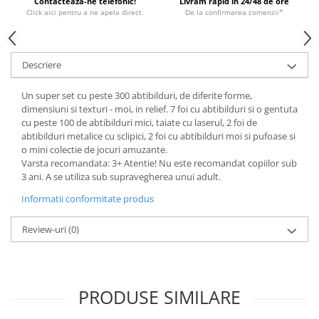
Contactează-ne telefonic!
Livrăm rapid în 24/48 de ore
Click aici pentru a ne apela direct.
De la confirmarea comenzii*
Descriere
Un super set cu peste 300 abtibilduri, de diferite forme,
dimensiuni si texturi - moi, in relief. 7 foi cu abtibilduri si o gentuta
cu peste 100 de abtibilduri mici, taiate cu laserul, 2 foi de
abtibilduri metalice cu sclipici, 2 foi cu abtibilduri moi si pufoase si
o mini colectie de jocuri amuzante.
Varsta recomandata: 3+ Atentie! Nu este recomandat copiilor sub
3 ani. A se utiliza sub supravegherea unui adult.
Informatii conformitate produs
Review-uri
(0)
PRODUSE SIMILARE