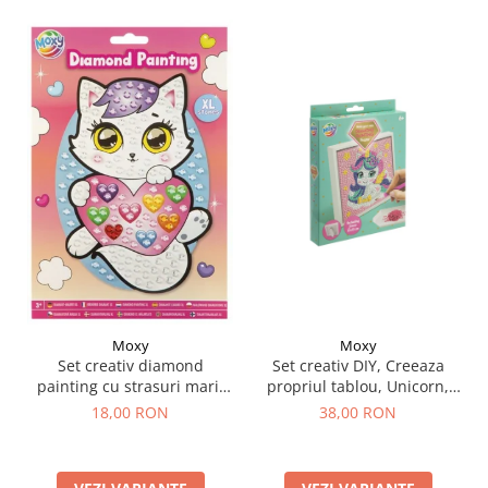
Moxy
Moxy
Set creativ DIY, Creeaza
Set creativ diamond
propriul tablou, Unicorn,
painting cu strasuri mari,
Moxy
A5
38,00 RON
18,00 RON