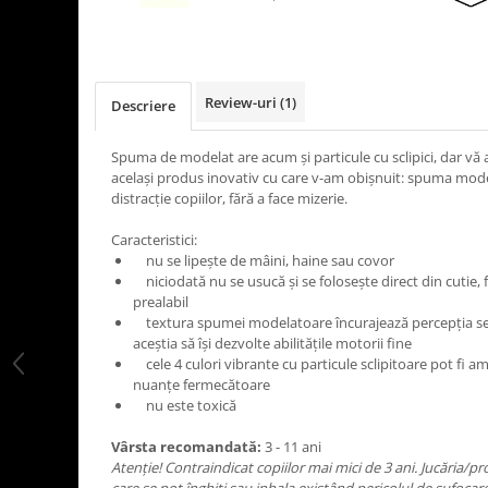
LEGO Art
LEGO Creator Expert
LEGO Architecture
Review-uri
(1)
Descriere
LEGO Ideas
LEGO Speed Champions
Spuma de modelat are acum şi particule cu sclipici, dar vă 
acelaşi produs inovativ cu care v-am obişnuit: spuma mode
distracţie copiilor, fără a face mizerie.
Caracteristici:
nu se lipeşte de mâini, haine sau covor
niciodată nu se usucă şi se foloseşte direct din cutie, 
prealabil
textura spumei modelatoare încurajează percepţia senzo
aceştia să îşi dezvolte abilităţile motorii fine
cele 4 culori vibrante cu particule sclipitoare pot fi 
nuanţe fermecătoare
nu este toxică
Vârsta recomandată:
3 - 11 ani
Atenţie! Contraindicat copiilor mai mici de 3 ani. Jucăria/p