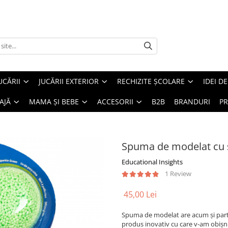
UCĂRII
JUCĂRII EXTERIOR
RECHIZITE ȘCOLARE
IDEI D
AJĂ
MAMA ȘI BEBE
ACCESORII
B2B
BRANDURI
PR
Spuma de modelat cu sc
Educational Insights
1 Review
45,00 Lei
Spuma de modelat are acum şi particu
produs inovativ cu care v-am obişnu