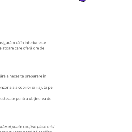
asigurăm că în interior este
latoare care oferă ore de
fără a necesita preparare în
rială a copiilor şi îi ajută pe
amestecate pentru obţinerea de
rodusul poate conţine piese mici