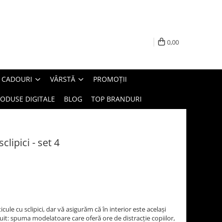
0,00
E CADOURI
VÂRSTĂ
PROMOȚII
ODUSE DIGITALE
BLOG
TOP BRANDURI
lipici - set 4
le cu sclipici, dar vă asigurăm că în interior este acelaşi
it: spuma modelatoare care oferă ore de distracţie copiilor,