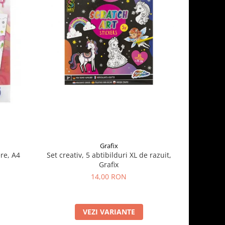
Grafix
re, A4
Set creativ, 5 abtibilduri XL de razuit,
Cauldron 
Grafix
14,00 RON
VEZI VARIANTE