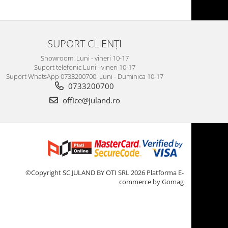
SUPORT CLIENȚI
Showroom: Luni - vineri 10-17
Suport telefonic Luni - vineri 10-17
Suport WhatsApp 0733200700: Luni - Duminica 10-17
0733200700
office@juland.ro
©Copyright SC JULAND BY OTI SRL 2026
Platforma E-
commerce by Gomag