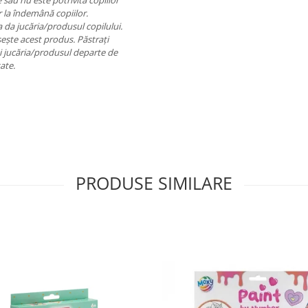
 sau nu este potrivită copiilor
r la îndemână copiilor.
a da jucăria/produsul copilului.
eşte acest produs. Păstraţi
aţi jucăria/produsul departe de
ate.
PRODUSE SIMILARE