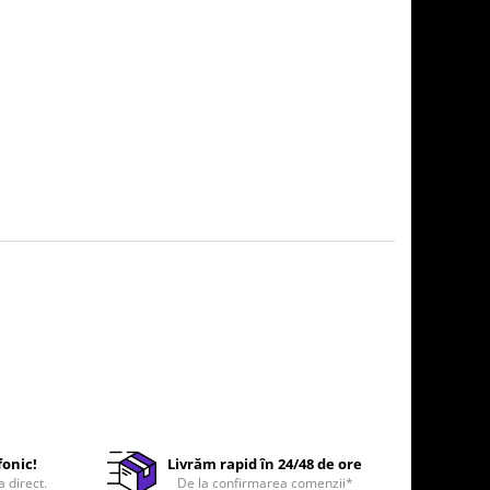
fonic!
Livrăm rapid în 24/48 de ore
a direct.
De la confirmarea comenzii*