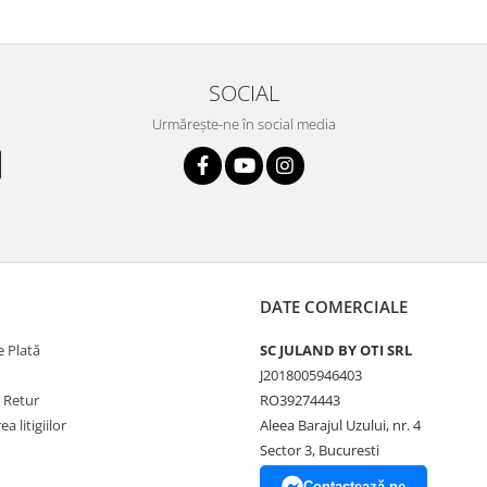
SOCIAL
Urmărește-ne în social media
DATE COMERCIALE
 Plată
SC JULAND BY OTI SRL
J2018005946403
e Retur
RO39274443
a litigiilor
Aleea Barajul Uzului, nr. 4
Sector 3, Bucuresti
Contactează-ne