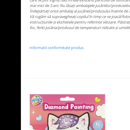
care se pot înghiţi sau inhala existând pericolul de sufocare
mai mici de 3 ani. Nu lăsaţi ambalajele jucăriilor/produselo
Îndepărtaţi orice ambalaj al jucăriei/produsului înainte de 
Vă rugăm să supravegheaţi copilul în timp ce se joacă/folos
instrucţiunile şi etichetele pentru referinţe viitoare. Păstr
foc, feriţi jucăria/produsul de temperaturi ridicate şi umidit
Informatii conformitate produs