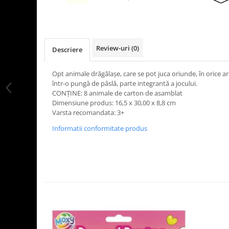
LEGO Art
LEGO Creator Expert
LEGO Architecture
Review-uri
(0)
Descriere
LEGO Ideas
LEGO Speed Champions
Opt animale drăgălașe, care se pot juca oriunde, în orice 
într-o pungă de pâslă, parte integrantă a jocului.
CONȚINE: 8 animale de carton de asamblat
Dimensiune produs: 16,5 x 30,00 x 8,8 cm
Varsta recomandata: 3+
Informatii conformitate produs