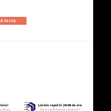
Ă ÎN COȘ
fonic!
Livrăm rapid în 24/48 de ore
a direct.
De la confirmarea comenzii*