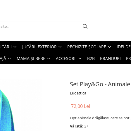
UCĂRII
JUCĂRII EXTERIOR
RECHIZITE ȘCOLARE
IDEI D
AJĂ
MAMA ȘI BEBE
ACCESORII
B2B
BRANDURI
PR
Set Play&Go - Animale
Ludattica
72,00 Lei
Opt animale drăgălașe, care se pot 
Vârstă:
3+