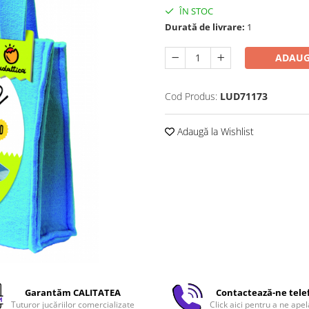
ÎN STOC
Durată de livrare:
1
ADAUG
Cod Produs:
LUD71173
Adaugă la Wishlist
Garantăm CALITATEA
Contactează-ne tele
Tuturor jucăriilor comercializate
Click aici pentru a ne apel