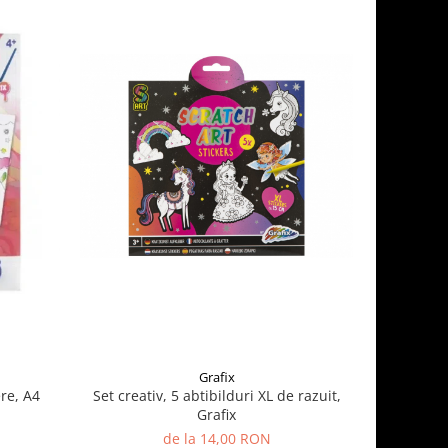
Grafix
re, A4
Set creativ, 5 abtibilduri XL de razuit,
Cauldron 
Grafix
de la 14,00 RON