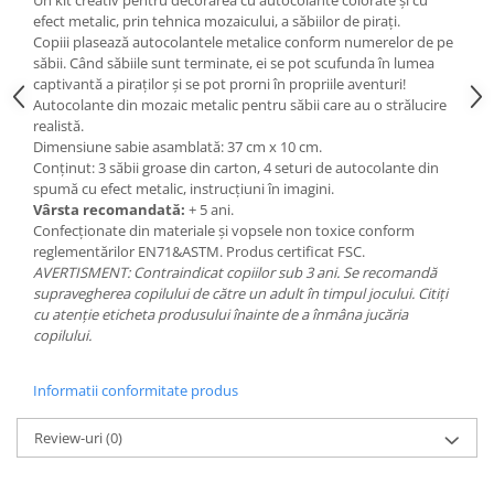
Un kit creativ pentru decorarea cu autocolante colorate și cu
efect metalic, prin tehnica mozaicului, a săbiilor de pirați.
Copiii plasează autocolantele metalice conform numerelor de pe
săbii. Când săbiile sunt terminate, ei se pot scufunda în lumea
captivantă a piraților și se pot prorni în propriile aventuri!
Autocolante din mozaic metalic pentru săbii care au o strălucire
realistă.
Dimensiune sabie asamblată: 37 cm x 10 cm.
Conținut: 3 săbii groase din carton, 4 seturi de autocolante din
spumă cu efect metalic, instrucțiuni în imagini.
Vârsta recomandată:
+ 5 ani.
Confecționate din materiale și vopsele non toxice conform
reglementărilor EN71&ASTM. Produs certificat FSC.
AVERTISMENT: Contraindicat copiilor sub 3 ani. Se recomandă
supravegherea copilului de către un adult în timpul jocului. Citiți
cu atenție eticheta produsului înainte de a înmâna jucăria
copilului.
Informatii conformitate produs
Review-uri
(0)