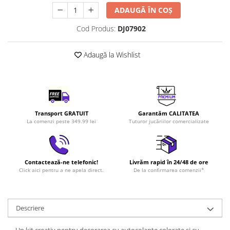
LEGO Art
ADAUGĂ ÎN COȘ
LEGO Creator Expert
Cod Produs:
DJ07902
LEGO Architecture
Adaugă la Wishlist
LEGO Ideas
LEGO Speed Champions
Transport GRATUIT
Garantăm CALITATEA
La comenzi peste 349.99 lei
Tuturor jucăriilor comercializate
Contactează-ne telefonic!
Livrăm rapid în 24/48 de ore
Click aici pentru a ne apela direct.
De la confirmarea comenzii*
Descriere