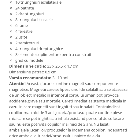
10 triunghiuri echilaterale
24 patrate
2 dreptunghiuri
8 triunghiuri isoscele
6 rame
4 ferestre
2 usite
2 semicercuri
4 triunghiuri dreptunghice
8 elemente suplimentare pentru construit
ghid cu modele
Dimensiune cutie:
33 x 25.5 x 4.7 cm
Dimensiune patrat: 6.5 cm
Varsta recomandata:
3 - 10 ani
Atentie!
Aceasta jucarie contine magneti sau componenete
magnetice. Magnetii care se lipesc unul de celalalt sau se ataseaza
de un obiect metalic in interiorul corpului uman pot provoca
accidente grave sau mortale. Cereti imediat asistenta medicala in
cazul in care magnetii sunt inghititi sau inhalati. Contraindicat
copiilor mai mici de 3 ani. Jucaria/produsul poate contine piese
mici care se pot inghiti sau inhala existand pericolul de sufocare
sau nu este potrivita copiilor mai mici de 3 ani. Nu lasati
ambalajele jucariilor/produselor la indemana copiilor. Indepartati
orice ambalaj al jucariei/produsului inainte de a da