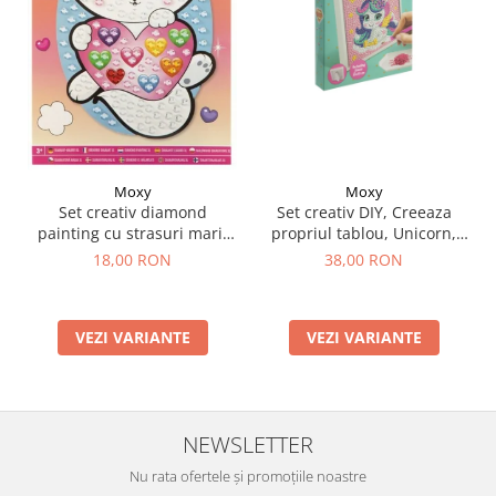
Moxy
Moxy
Set creativ DIY, Creeaza
Set creativ diamond
propriul tablou, Unicorn,
painting cu strasuri mari,
Moxy
A5
38,00 RON
18,00 RON
VEZI VARIANTE
VEZI VARIANTE
NEWSLETTER
Nu rata ofertele și promoțiile noastre