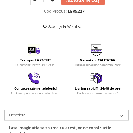
ADAUGĂ ÎN COȘ
LEGO Art
Cod Produs:
LER9227
LEGO Creator Expert
LEGO Architecture
Adaugă la Wishlist
LEGO Ideas
LEGO Speed Champions
Transport GRATUIT
Garantăm CALITATEA
La comenzi peste 349.99 lei
Tuturor jucăriilor comercializate
Contactează-ne telefonic!
Livrăm rapid în 24/48 de ore
Click aici pentru a ne apela direct.
De la confirmarea comenzii*
Descriere
Lasa imaginatia sa zburde cu acest joc de constructie