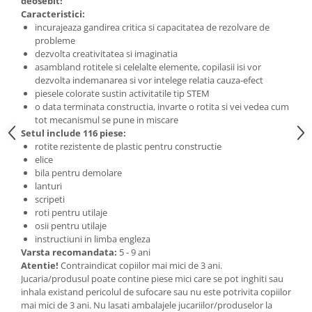
deosebit!
Caracteristici:
incurajeaza gandirea critica si capacitatea de rezolvare de
probleme
dezvolta creativitatea si imaginatia
asambland rotitele si celelalte elemente, copilasii isi vor
dezvolta indemanarea si vor intelege relatia cauza-efect
piesele colorate sustin activitatile tip STEM
o data terminata constructia, invarte o rotita si vei vedea cum
tot mecanismul se pune in miscare
Setul include 116 piese:
rotite rezistente de plastic pentru constructie
elice
bila pentru demolare
lanturi
scripeti
roti pentru utilaje
osii pentru utilaje
instructiuni in limba engleza
Varsta recomandata:
5 - 9 ani
Atentie!
Contraindicat copiilor mai mici de 3 ani.
Jucaria/produsul poate contine piese mici care se pot inghiti sau
inhala existand pericolul de sufocare sau nu este potrivita copiilor
mai mici de 3 ani. Nu lasati ambalajele jucariilor/produselor la