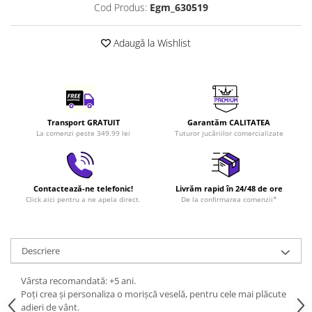
Cod Produs:
Egm_630519
LEGO Art
LEGO Creator Expert
Adaugă la Wishlist
LEGO Architecture
LEGO Ideas
LEGO Speed Champions
Transport GRATUIT
Garantăm CALITATEA
La comenzi peste 349.99 lei
Tuturor jucăriilor comercializate
Contactează-ne telefonic!
Livrăm rapid în 24/48 de ore
Click aici pentru a ne apela direct.
De la confirmarea comenzii*
Descriere
Vârsta recomandată: +5 ani.
Poți crea și personaliza o morișcă veselă, pentru cele mai plăcute
adieri de vânt.