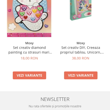
Moxy
Moxy
Set creativ DIY, Creeaza
Set creativ diamond
propriul tablou, Unicorn,
painting cu strasuri mari,
Moxy
A5
38,00 RON
18,00 RON
VEZI VARIANTE
VEZI VARIANTE
NEWSLETTER
Nu rata ofertele și promoțiile noastre