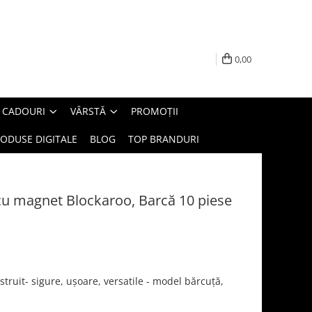
0,00
E CADOURI
VÂRSTĂ
PROMOȚII
ODUSE DIGITALE
BLOG
TOP BRANDURI
cu magnet Blockaroo, Barcă 10 piese
truit- sigure, ușoare, versatile - model bărcuță,