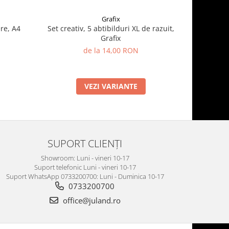
Grafix
re, A4
Set creativ, 5 abtibilduri XL de razuit,
Cauldron 
Grafix
de la 14,00 RON
VEZI VARIANTE
SUPORT CLIENȚI
Showroom: Luni - vineri 10-17
Suport telefonic Luni - vineri 10-17
Suport WhatsApp 0733200700: Luni - Duminica 10-17
0733200700
office@juland.ro