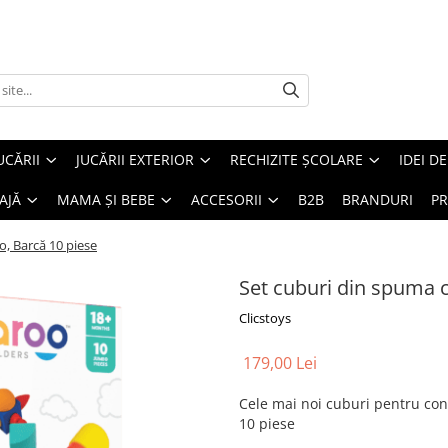
UCĂRII
JUCĂRII EXTERIOR
RECHIZITE ȘCOLARE
IDEI D
AJĂ
MAMA ȘI BEBE
ACCESORII
B2B
BRANDURI
PR
, Barcă 10 piese
Set cuburi din spuma 
Clicstoys
179,00 Lei
Cele mai noi cuburi pentru cons
10 piese