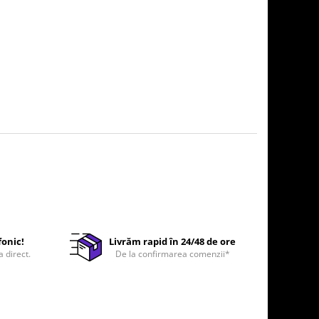
fonic!
Livrăm rapid în 24/48 de ore
a direct.
De la confirmarea comenzii*