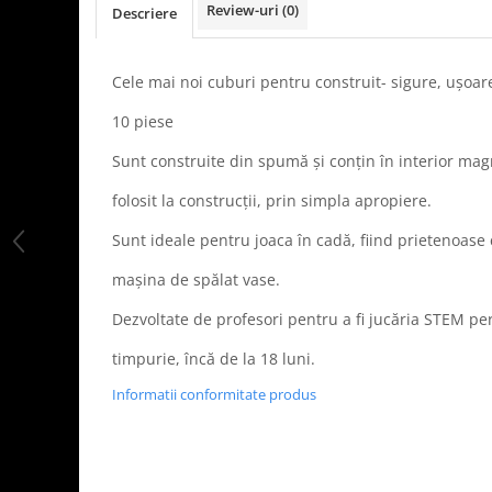
Review-uri
(0)
Descriere
LEGO Art
LEGO Creator Expert
Cele mai noi cuburi pentru construit- sigure, ușoare
LEGO Architecture
LEGO Ideas
10 piese
LEGO Speed Champions
Sunt construite din spumă și conțin în interior magn
folosit la construcții, prin simpla apropiere.
Sunt ideale pentru joaca în cadă, fiind prietenoase c
mașina de spălat vase.
​​​​​​Dezvoltate de profesori pentru a fi jucăria STEM 
timpurie, încă de la 18 luni.
Informatii conformitate produs