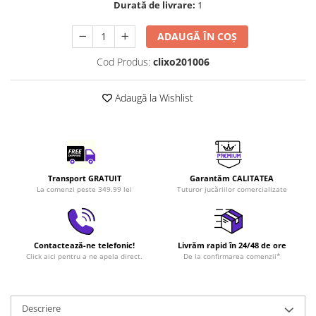
Durată de livrare:
1
LEGO Art
LEGO Creator Expert
ADAUGĂ ÎN COȘ
LEGO Architecture
Cod Produs:
clixo201006
LEGO Ideas
Adaugă la Wishlist
LEGO Speed Champions
Transport GRATUIT
Garantăm CALITATEA
La comenzi peste 349.99 lei
Tuturor jucăriilor comercializate
Contactează-ne telefonic!
Livrăm rapid în 24/48 de ore
Click aici pentru a ne apela direct.
De la confirmarea comenzii*
Descriere