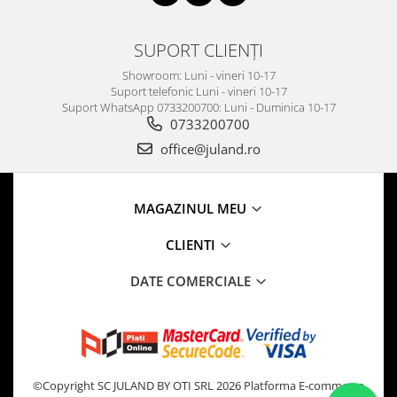
SUPORT CLIENȚI
Showroom: Luni - vineri 10-17
Suport telefonic Luni - vineri 10-17
Suport WhatsApp 0733200700: Luni - Duminica 10-17
0733200700
office@juland.ro
MAGAZINUL MEU
CLIENTI
DATE COMERCIALE
©Copyright SC JULAND BY OTI SRL 2026
Platforma E-commerce