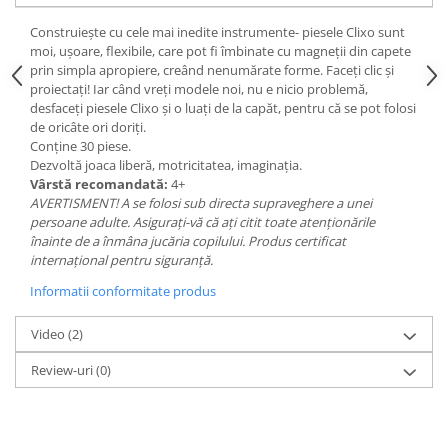
Construiește cu cele mai inedite instrumente- piesele Clixo sunt
moi, ușoare, flexibile, care pot fi îmbinate cu magneții din capete
prin simpla apropiere, creând nenumărate forme. Faceți clic și
proiectați! Iar când vreți modele noi, nu e nicio problemă,
desfaceți piesele Clixo și o luați de la capăt, pentru că se pot folosi
de oricâte ori doriți.
Conține 30 piese.
Dezvoltă joaca liberă, motricitatea, imaginația.
Vârstă recomandată:
4+
AVERTISMENT! A se folosi sub directa supraveghere a unei
persoane adulte. Asigurați-vă că ați citit toate atenționările
înainte de a înmâna jucăria copilului. Produs certificat
internațional pentru siguranță.
Informatii conformitate produs
Video
(2)
Review-uri
(0)