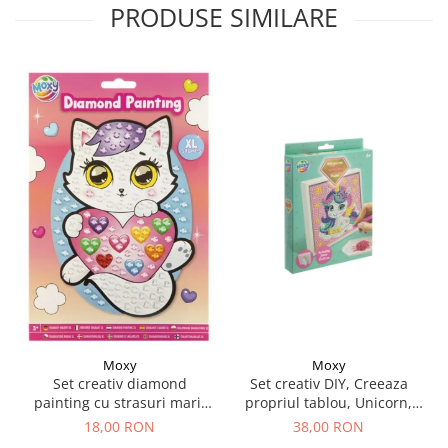
PRODUSE SIMILARE
Moxy
Moxy
Set creativ DIY, Creeaza
Set creativ diamond
propriul tablou, Unicorn,
painting cu strasuri mari,
Moxy
A5
38,00 RON
18,00 RON