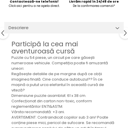
Contactează-ne telefonic!
Livrăm rapid în 24/48 de ore
Click aici pentru a ne apela direct.
De la confirmarea comenzii*
Descriere
Participă la cea mai
aventuroasă cursă
Puzzle cu 54 piese, un circuit pe care găsești
numeroase vehicule. Competiția poate fi amuzantă
uneori.
Regăsește detaliile de pe margine după ce obții
imaginea finală. Cine conduce autobuzul?? În ce
mașină a putut urca elefantul în această cursă de
viteză?
Dimensiune puzzle asamblat: 61 x 38 cm.
Confecționat din carton non-toxic, conform
reglementărilor EN71&ASTM.
Vârsta recomandată: +3 ani.
AVERTISMENT: Contraindicat copiilor sub 3 ani! Poate
conține piese mici, pericol de sufocare. Se recomandă