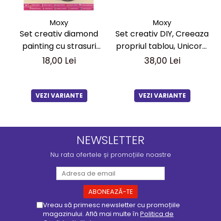
Moxy
Moxy
Set creativ DIY, Creeaza
Set creativ diamond
propriul tablou, Unicorn,
painting cu strasuri
Moxy
mari, A5
38,00 Lei
18,00 Lei
VEZI VARIANTE
VEZI VARIANTE
NEWSLETTER
Nu rata ofertele și promoțiile noastre
Vreau să primesc newsletter cu promoțiile
magazinului. Află mai multe în
Politica de