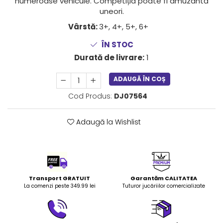
numeroase vehicule. Competiția poate fi amuzantă
LEGO Art
uneori.
LEGO Creator Expert
Vârstă:
3+, 4+, 5+, 6+
LEGO Architecture
ÎN STOC
LEGO Ideas
Durată de livrare:
1
LEGO Speed Champions
ADAUGĂ ÎN COȘ
Cod Produs:
DJ07564
Adaugă la Wishlist
Transport GRATUIT
Garantăm CALITATEA
La comenzi peste 349.99 lei
Tuturor jucăriilor comercializate