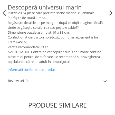
Descoperă universul marin
Puzzle cu 54 piese care prezintă scene marine, cu animale
îndrăgite de toată lumea.
Regăsește detaliile de pe margine după ce obții imaginea finală.
Unde se găsește coralul roz sau peștele sabie??
Dimensiune puzzle asamblat: 61 x 38 cm.
Confecționat din carton non-toxic, conform reglementărilor
EN71&ASTM.
Vârsta recomandată: +3 ani.
AVERTISMENT: Contraindicat copiilor sub 3 ani! Poate conține
piese mici, pericol de sufocare. Se recomandă supravegherea
copilului de către un adult în timpul jocului.
Informatii conformitate produs
Review-uri
(0)
PRODUSE SIMILARE