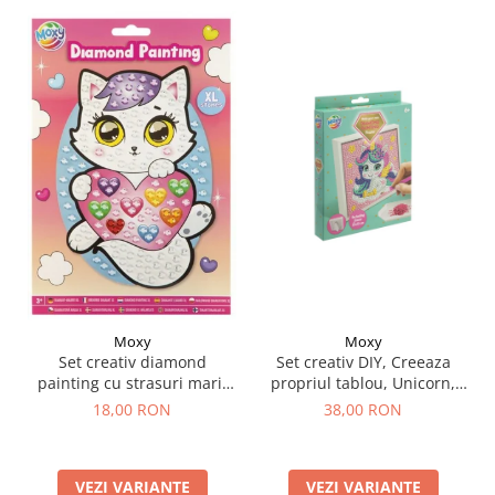
Moxy
Moxy
Set creativ DIY, Creeaza
Set creativ diamond
propriul tablou, Unicorn,
painting cu strasuri mari,
Moxy
A5
38,00 RON
18,00 RON
VEZI VARIANTE
VEZI VARIANTE