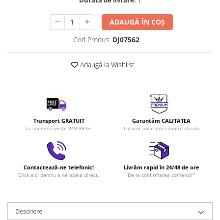
Durată de livrare:
1
LEGO Art
ADAUGĂ ÎN COȘ
LEGO Creator Expert
LEGO Architecture
Cod Produs:
DJ07562
LEGO Ideas
Adaugă la Wishlist
LEGO Speed Champions
Transport GRATUIT
Garantăm CALITATEA
La comenzi peste 349.99 lei
Tuturor jucăriilor comercializate
Contactează-ne telefonic!
Livrăm rapid în 24/48 de ore
Click aici pentru a ne apela direct.
De la confirmarea comenzii*
Descriere