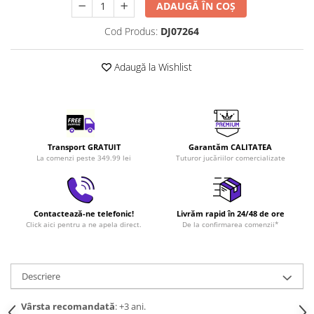
ADAUGĂ ÎN COȘ
LEGO Art
Cod Produs:
DJ07264
LEGO Creator Expert
LEGO Architecture
Adaugă la Wishlist
LEGO Ideas
LEGO Speed Champions
Transport GRATUIT
Garantăm CALITATEA
La comenzi peste 349.99 lei
Tuturor jucăriilor comercializate
Contactează-ne telefonic!
Livrăm rapid în 24/48 de ore
Click aici pentru a ne apela direct.
De la confirmarea comenzii*
Descriere
Vârsta recomandată
: +3 ani.