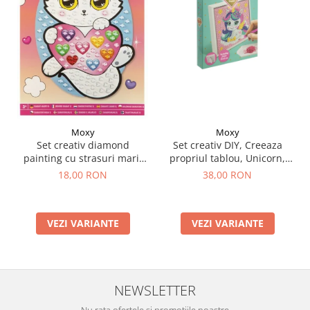
Moxy
Moxy
Set creativ DIY, Creeaza
Set creativ diamond
propriul tablou, Unicorn,
painting cu strasuri mari,
Moxy
A5
38,00 RON
18,00 RON
VEZI VARIANTE
VEZI VARIANTE
NEWSLETTER
Nu rata ofertele și promoțiile noastre