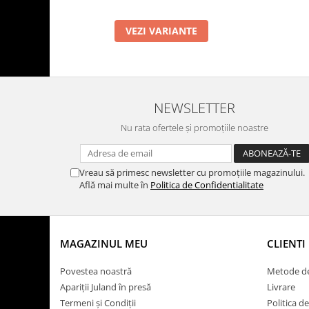
VEZI VARIANTE
NEWSLETTER
Nu rata ofertele și promoțiile noastre
Vreau să primesc newsletter cu promoțiile magazinului.
Află mai multe în
Politica de Confidentialitate
MAGAZINUL MEU
CLIENTI
Povestea noastră
Metode de
Apariții Juland în presă
Livrare
Termeni și Condiții
Politica d