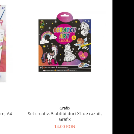
Grafix
re, A4
Set creativ, 5 abtibilduri XL de razuit,
Cauldron 
Grafix
14,00 RON