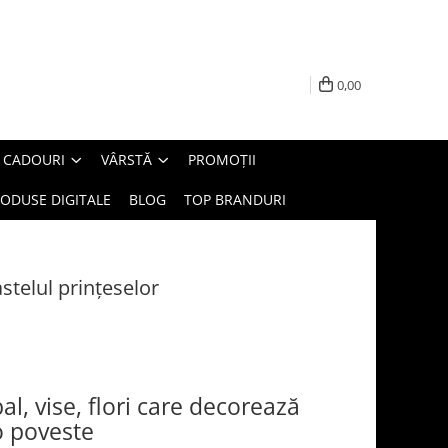
0,00
E CADOURI
VÂRSTĂ
PROMOȚII
ODUSE DIGITALE
BLOG
TOP BRANDURI
stelul prințeselor
bal, vise, flori care decorează
-o poveste