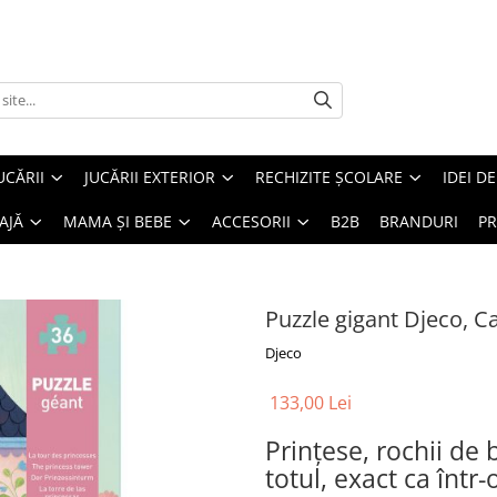
UCĂRII
JUCĂRII EXTERIOR
RECHIZITE ȘCOLARE
IDEI D
AJĂ
MAMA ȘI BEBE
ACCESORII
B2B
BRANDURI
PR
Puzzle gigant Djeco, Ca
Djeco
133,00 Lei
Prințese, rochii de 
totul, exact ca într