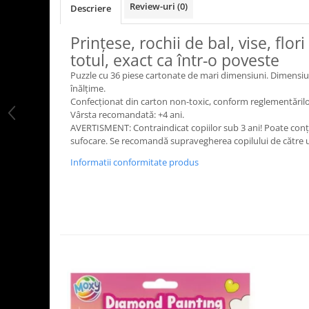
Review-uri
(0)
Descriere
LEGO Art
LEGO Creator Expert
Prințese, rochii de bal, vise, flo
LEGO Architecture
totul, exact ca într-o poveste
Puzzle cu 36 piese cartonate de mari dimensiuni. Dimensiu
LEGO Ideas
înălțime.
LEGO Speed Champions
Confecționat din carton non-toxic, conform reglementări
Vârsta recomandată: +4 ani.
AVERTISMENT: Contraindicat copiilor sub 3 ani! Poate conți
sufocare. Se recomandă supravegherea copilului de către un
Informatii conformitate produs