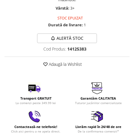
LEGO Art
Vârstă:
3+
LEGO Creator Expert
STOC EPUIZAT
LEGO Architecture
Durată de livrare:
1
LEGO Ideas
ALERTĂ STOC
LEGO Speed Champions
Cod Produs:
14125383
Adaugă la Wishlist
Transport GRATUIT
Garantăm CALITATEA
La comenzi peste 349.99 lei
Tuturor jucăriilor comercializate
Contactează-ne telefonic!
Livrăm rapid în 24/48 de ore
Click aici pentru a ne apela direct.
De la confirmarea comenzii*