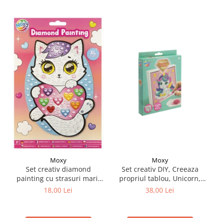
Moxy
Moxy
Set creativ DIY, Creeaza
Set creativ diamond
propriul tablou, Unicorn,
painting cu strasuri mari,
Moxy
A5
38,00 Lei
18,00 Lei