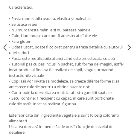
Caracteristici:
• Pasta modelabila ușoara, elastica și maleabila
• Se usucă în aer
• Nu murdărește mâinile si nu pateaza hainele
• Culori luminoase care pot fi amestecate între ele
• Fara gluten
• Odată uscat, poate fi colorat pentru a trasa detaliile cu ajutorul
unei carioci
• Pasta este reutilizabila atunci când este amestecata cu apă
• Tutorial pas cu pas inclus în pachet, sub forma de imagini, astfel
incat produsul final sa fie realizat de copil, singur, urmarind
instuctiunile vizuale
• Copilasii vor invata sa modeleze, sa creeze diferite forme si sa
amestece culorile pentru a obtine nuante noi;
• Contribuie la dezvoltarea motricitatii si a gandirii spatiale;
• Setul contine: 1 recipient cu capac, in care sunt portionate
culorile astfel incat sa realizati figurina.
Este fabricată din ingrediente vegetale și sunt folosiți coloranți
alimentari.
Uscarea durează în medie 24 de ore, în funcție de nivelul de
detaliere.