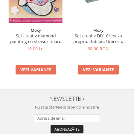
Moxy
Moxy
Set creativ DIY, Creeaza
Set creativ diamond
propriul tablou, Unicorn,
painting cu strasuri mari,
Moxy
A5
38,00 RON
18,00 Lei
VEZI VARIANTE
VEZI VARIANTE
NEWSLETTER
Nu rata ofertele și promoțiile noastre