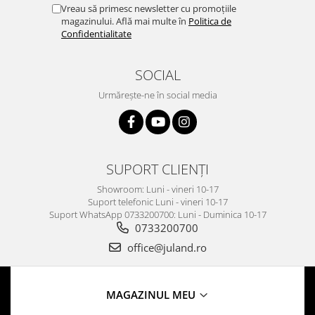
Vreau să primesc newsletter cu promoțiile
magazinului. Află mai multe în
Politica de
Confidentialitate
SOCIAL
Urmărește-ne în social media
SUPORT CLIENȚI
Showroom: Luni - vineri 10-17
Suport telefonic Luni - vineri 10-17
Suport WhatsApp 0733200700: Luni - Duminica 10-17
0733200700
office@juland.ro
MAGAZINUL MEU