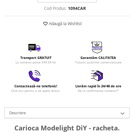
LEGO Art
Cod Produs:
1094CAR
LEGO Creator Expert
Adaugă la Wishlist
LEGO Architecture
LEGO Ideas
LEGO Speed Champions
Transport GRATUIT
Garantăm CALITATEA
La comenzi peste 349.99 lei
Tuturor jucăriilor comercializate
Contactează-ne telefonic!
Livrăm rapid în 24/48 de ore
Click aici pentru a ne apela direct.
De la confirmarea comenzii*
Descriere
Carioca Modelight DiY - racheta.