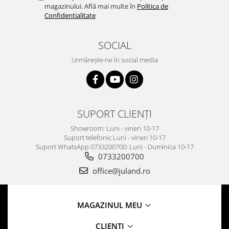
magazinului. Află mai multe în
Politica de
Confidentialitate
SOCIAL
Urmărește-ne în social media
SUPORT CLIENȚI
Showroom: Luni - vineri 10-17
Suport telefonic Luni - vineri 10-17
Suport WhatsApp 0733200700: Luni - Duminica 10-17
0733200700
office@juland.ro
MAGAZINUL MEU
CLIENTI