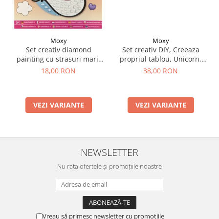
Moxy
Moxy
Set creativ DIY, Creeaza
Set creativ diamond
propriul tablou, Unicorn,
painting cu strasuri mari,
Moxy
A5
38,00 RON
18,00 RON
VEZI VARIANTE
VEZI VARIANTE
NEWSLETTER
Nu rata ofertele și promoțiile noastre
Vreau să primesc newsletter cu promoțiile