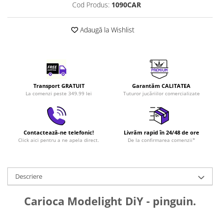
Cod Produs:
1090CAR
LEGO Art
LEGO Creator Expert
Adaugă la Wishlist
LEGO Architecture
LEGO Ideas
LEGO Speed Champions
Transport GRATUIT
Garantăm CALITATEA
La comenzi peste 349.99 lei
Tuturor jucăriilor comercializate
Contactează-ne telefonic!
Livrăm rapid în 24/48 de ore
Click aici pentru a ne apela direct.
De la confirmarea comenzii*
Descriere
Carioca Modelight DiY - pinguin.