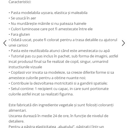
Caracteristici:
• Pasta modelabila ușoara, elastica și maleabila
• Se usucă în aer
• Nu murdărește mâinile si nu pateaza hainele
• Culori luminoase care pot fi amestecate între ele
• Fara gluten
• Odată uscat, poate fi colorat pentru a trasa detaliile cu ajutorul
unei carioci
• Pasta este reutilizabila atunci când este amestecata cu apă
• Tutorial pas cu pas inclus în pachet, sub forma de imagini, astfel
incat produsul final sa fie realizat de copil, singur, urmarind
instuctiunile vizuale
• Copilasii vor invata sa modeleze, sa creeze diferite forme si sa
amestece culorile pentru a obtine nuante noi;
• Contribuie la dezvoltarea motricitatii si a gandirii spatiale;
• Setul contine: 1 recipient cu capac, in care sunt portionate
culorile astfel incat sa realizati figurina.
Este fabricată din ingrediente vegetale și sunt folosiți coloranți
alimentari.
Uscarea durează în medie 24 de ore, în funcție de nivelul de
detaliere.
Pentru a păstra elasticitatea „aluatului”, păstrați-l într-un