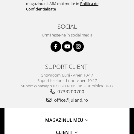
magazinului. Află mai multe în
Politica de
Confidentialitate
SOCIAL
Urmărește-ne în social media
SUPORT CLIENȚI
Showroom: Luni - vineri 10-17
Suport telefonic Luni - vineri 10-17
Suport WhatsApp 0733200700: Luni - Duminica 10-17
0733200700
office@juland.ro
MAGAZINUL MEU
CLIENTI