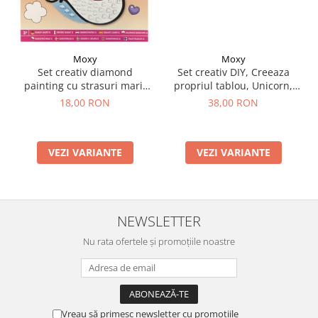
Moxy
Moxy
Set creativ DIY, Creeaza
Set creativ diamond
propriul tablou, Unicorn,
painting cu strasuri mari,
Moxy
A5
38,00 RON
18,00 RON
VEZI VARIANTE
VEZI VARIANTE
NEWSLETTER
Nu rata ofertele și promoțiile noastre
Vreau să primesc newsletter cu promoțiile