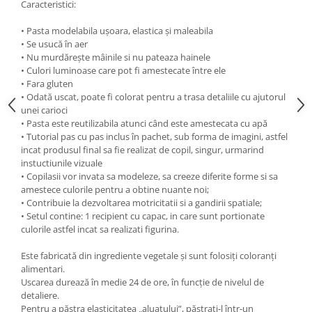
Caracteristici:
• Pasta modelabila ușoara, elastica și maleabila
• Se usucă în aer
• Nu murdărește mâinile si nu pateaza hainele
• Culori luminoase care pot fi amestecate între ele
• Fara gluten
• Odată uscat, poate fi colorat pentru a trasa detaliile cu ajutorul
unei carioci
• Pasta este reutilizabila atunci când este amestecata cu apă
• Tutorial pas cu pas inclus în pachet, sub forma de imagini, astfel
incat produsul final sa fie realizat de copil, singur, urmarind
instuctiunile vizuale
• Copilasii vor invata sa modeleze, sa creeze diferite forme si sa
amestece culorile pentru a obtine nuante noi;
• Contribuie la dezvoltarea motricitatii si a gandirii spatiale;
• Setul contine: 1 recipient cu capac, in care sunt portionate
culorile astfel incat sa realizati figurina.
Este fabricată din ingrediente vegetale și sunt folosiți coloranți
alimentari.
Uscarea durează în medie 24 de ore, în funcție de nivelul de
detaliere.
Pentru a păstra elasticitatea „aluatului”, păstrați-l într-un