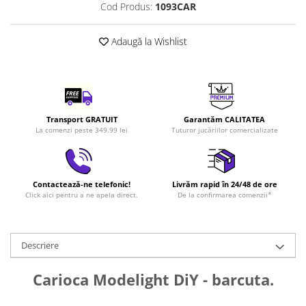
Cod Produs:
1093CAR
LEGO Art
LEGO Creator Expert
Adaugă la Wishlist
LEGO Architecture
LEGO Ideas
LEGO Speed Champions
Transport GRATUIT
Garantăm CALITATEA
La comenzi peste 349.99 lei
Tuturor jucăriilor comercializate
Contactează-ne telefonic!
Livrăm rapid în 24/48 de ore
Click aici pentru a ne apela direct.
De la confirmarea comenzii*
Descriere
Carioca Modelight DiY - barcuta.